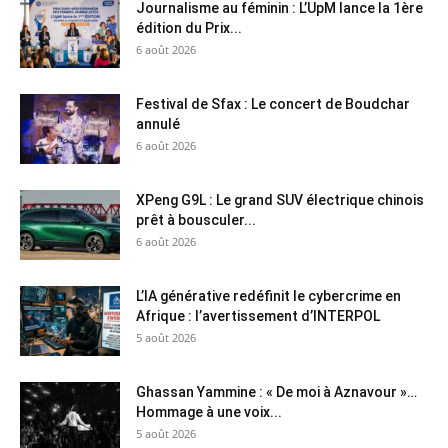
Journalisme au féminin : L’UpM lance la 1ère
édition du Prix...
6 août 2026
Festival de Sfax : Le concert de Boudchar
annulé
6 août 2026
XPeng G9L : Le grand SUV électrique chinois
prêt à bousculer...
6 août 2026
L’IA générative redéfinit le cybercrime en
Afrique : l’avertissement d’INTERPOL
5 août 2026
Ghassan Yammine : « De moi à Aznavour »…
Hommage à une voix...
5 août 2026