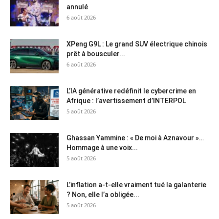
annulé
6 août 2026
XPeng G9L : Le grand SUV électrique chinois
prêt à bousculer...
6 août 2026
L’IA générative redéfinit le cybercrime en
Afrique : l’avertissement d’INTERPOL
5 août 2026
Ghassan Yammine : « De moi à Aznavour »…
Hommage à une voix...
5 août 2026
L’inflation a-t-elle vraiment tué la galanterie
? Non, elle l’a obligée...
5 août 2026