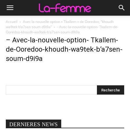
Accueil
Avec la nouvelle option « Tkallem » de Ooredoo, “khoudh
wa9tek b’a7sen soum d9i9a“
- Avec-la-nouvelle-option- Tkallem-de-
Ooredoo-khoudh-wa9tek-b’a7sen-soum-d9i9a
– Avec-la-nouvelle-option- Tkallem-
de-Ooredoo-khoudh-wa9tek-b’a7sen-
soum-d9i9a
DERNIERES NEWS