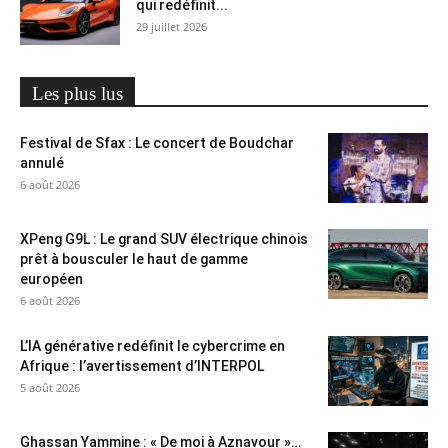
qui redéfinit...
29 juillet 2026
Les plus lus
Festival de Sfax : Le concert de Boudchar
annulé
6 août 2026
XPeng G9L : Le grand SUV électrique chinois
prêt à bousculer le haut de gamme
européen
6 août 2026
L’IA générative redéfinit le cybercrime en
Afrique : l’avertissement d’INTERPOL
5 août 2026
Ghassan Yammine : « De moi à Aznavour »…