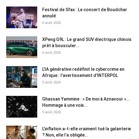
Festival de Sfax : Le concert de Boudchar
annulé
6 août 2026
XPeng G9L : Le grand SUV électrique chinois
prêt à bousculer...
6 août 2026
L’IA générative redéfinit le cybercrime en
Afrique : l’avertissement d’INTERPOL
5 août 2026
Ghassan Yammine : « De moi à Aznavour »…
Hommage à une voix...
5 août 2026
L’inflation a-t-elle vraiment tué la galanterie
? Non, elle l’a obligée...