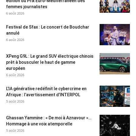
édition du Prix Euro-Méditerranéen des
femmes journalistes
6 août 2026
Festival de Sfax : Le concert de Boudchar
annulé
6 août 2026
XPeng G9L : Le grand SUV électrique chinois
prêt à bousculer le haut de gamme
européen
6 août 2026
L’IA générative redéfinit le cybercrime en
Afrique : l’avertissement d’INTERPOL
5 août 2026
Ghassan Yammine : « De moi à Aznavour »…
Hommage à une voix atemporelle
5 août 2026