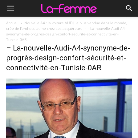
Accueil
Nouvelle A4 : la voiture AUDI, la plus vendue dans le monde,
crée de l’enthousiasme chez ses acquéreurs
- La-nouvelle-Audi-A4-
synonyme-de-progrès-design-confort-sécurité-et-connectivité-en-
Tunisie-0AR
– La-nouvelle-Audi-A4-synonyme-de-
progrès-design-confort-sécurité-et-
connectivité-en-Tunisie-0AR