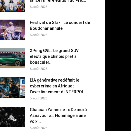
lance la 1ère édition du Prix...
6 août 2026
Festival de Sfax : Le concert de
Boudchar annulé
6 août 2026
XPeng G9L : Le grand SUV
électrique chinois prêt à
bousculer...
6 août 2026
L’IA générative redéfinit le
cybercrime en Afrique :
l’avertissement d’INTERPOL
5 août 2026
Ghassan Yammine : « De moi à
Aznavour »… Hommage à une
voix...
5 août 2026