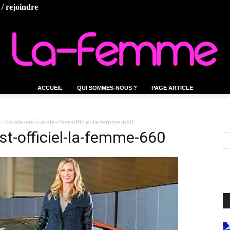
/ rejoindre
ACCUEIL
QUI SOMMES-NOUS ?
PAGE ARTICLE
La-
- Honda-en-Tunisie-c’est-officiel-la-femme-660
st-officiel-la-femme-660
femme.tn