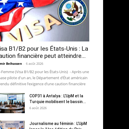
isa B1/B2 pour les États-Unis : La
aution financière peut atteindre...
mir Belhassen
-
6 août 2026
-Femme (Visa B1/B2 pour les États-Unis) - Après une
ase pilote d'un an, le Département d’État américain
rendu définitive l’exigence d’une caution financière
COP31 à Antalya : L’UpM et la
Turquie mobilisent le bassin...
6 août 2026
Journalisme au féminin : L’UpM