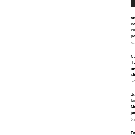
Vi
ca
20
pa
6 
CO
Tu
mé
cl
6 
Jo
la
Mé
jo
6 
Fe