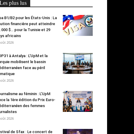
Les plus lus
sa B1/B2 pour les États-Unis : La
ution financière peut atteindre
.000 $… pour la Tunisie et 29
ys africains
août 2026
P31 à Antalya : L’UpM et la
rquie mobilisent le bassin
diterranéen face au péril
imatique
août 2026
urnalisme au féminin : L’UpM
nce la 1ère édition du Prix Euro-
diterranéen des femmes
urnalistes
août 2026
stival de Sfax : Le concert de