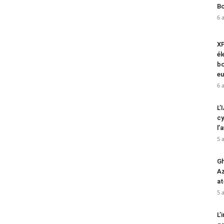
Bo
6 
XP
él
bo
eu
6 
L’
cy
l’
5 
Gh
Az
at
5 
L’