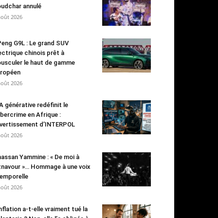
udchar annulé
août 2026
eng G9L : Le grand SUV
ectrique chinois prêt à
usculer le haut de gamme
ropéen
août 2026
IA générative redéfinit le
bercrime en Afrique :
avertissement d’INTERPOL
août 2026
assan Yammine : « De moi à
navour »… Hommage à une voix
emporelle
août 2026
inflation a-t-elle vraiment tué la