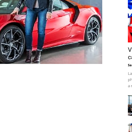
V
c
Sa
La
ph
a 