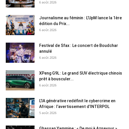
6 août 2026
Journalisme au féminin : L’UpM lance la 1ère
édition du Prix...
6 août 2026
Festival de Sfax : Le concert de Boudchar
annulé
6 août 2026
XPeng G9L : Le grand SUV électrique chinois
prêt à bousculer...
6 août 2026
L’IA générative redéfinit le cybercrime en
Afrique : l’avertissement d’INTERPOL
5 août 2026
Ghassan Yammine : « De moi à Aznavour »…