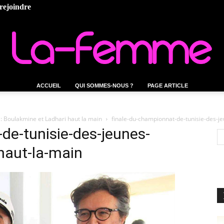
rejoindre
ACCUEIL
QUI SOMMES-NOUS ?
PAGE ARTICLE
La-
: Boulakmine et Ladhari haut la main
finale-du-championnat-de-tunisie-des-j
de-tunisie-des-jeunes-
haut-la-main
femme.tn