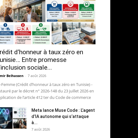
rédit d’honneur à taux zéro en
unisie… Entre promesse
’inclusion sociale...
mir Belhassen
-
7 août 2026
-Femme (Crédit d’honneur à taux zéro en Tunisie) -
stauré par le décret n° 2026-148 du 23 juillet 2026 en
plication de l’article 412 ter du Code de commerce
Meta lance Muse Code : L’agent
d’IA autonome qui s’attaque
à...
7 août 2026