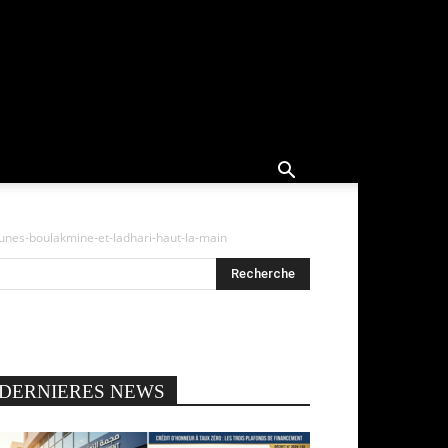
eunes-boulakmine-et-ladhari-haut-la-main
DERNIERES NEWS