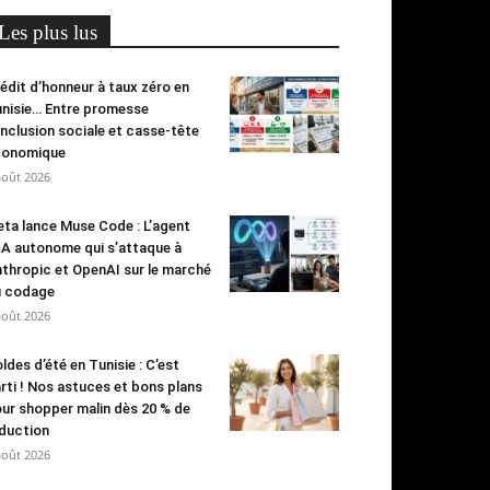
Les plus lus
édit d’honneur à taux zéro en
nisie… Entre promesse
inclusion sociale et casse-tête
conomique
août 2026
ta lance Muse Code : L’agent
IA autonome qui s’attaque à
thropic et OpenAI sur le marché
u codage
août 2026
ldes d’été en Tunisie : C’est
rti ! Nos astuces et bons plans
ur shopper malin dès 20 % de
duction
août 2026