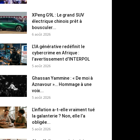
XPeng G9L : Le grand SUV
électrique chinois prêt à
bousculer...
6 août 2026
L’IA générative redéfinit le
cybercrime en Afrique :
l’avertissement d’INTERPOL
5 août 2026
Ghassan Yammine : « De moi à
Aznavour »… Hommage à une
voix...
5 août 2026
L’inflation a-t-elle vraiment tué
la galanterie ? Non, elle l’a
obligée...
5 août 2026