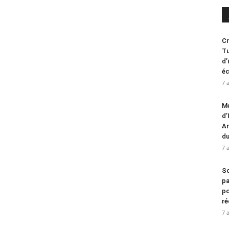
Cr
Tu
d’
é
7 
Me
d’
An
d
7 
So
pa
po
ré
7 