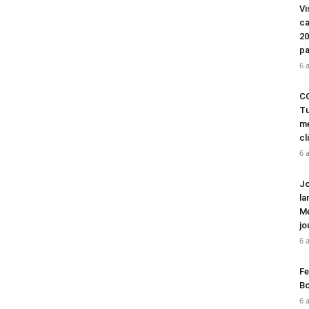
Vi
ca
20
pa
6 
CO
Tu
mé
cl
6 
Jo
la
Mé
jo
6 
Fe
Bo
6 