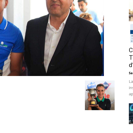
C
T
d
Sa
La
in
ap