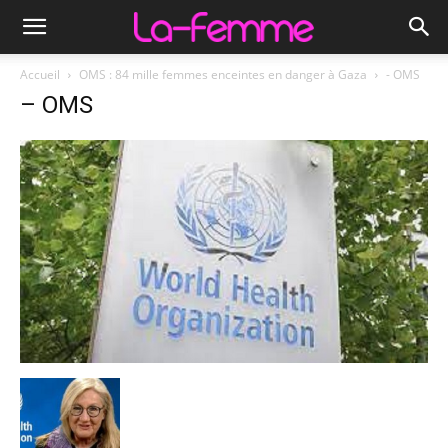
Accueil
OMS : 84 mille femmes enceintes en danger à Gaza
- OMS
– OMS