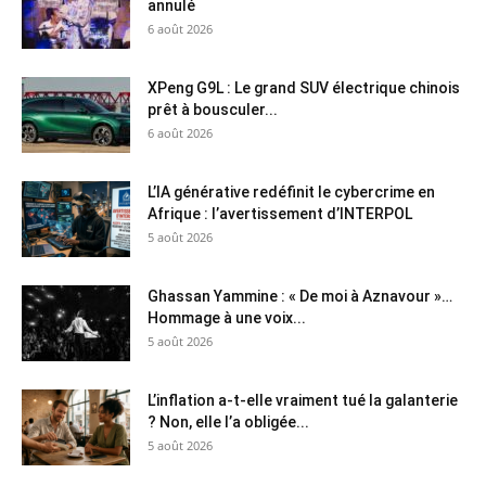
annulé
6 août 2026
XPeng G9L : Le grand SUV électrique chinois
prêt à bousculer...
6 août 2026
L’IA générative redéfinit le cybercrime en
Afrique : l’avertissement d’INTERPOL
5 août 2026
Ghassan Yammine : « De moi à Aznavour »…
Hommage à une voix...
5 août 2026
L’inflation a-t-elle vraiment tué la galanterie
? Non, elle l’a obligée...
5 août 2026