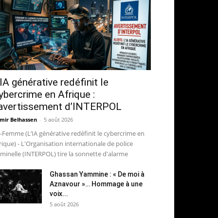
’IA générative redéfinit le
ybercrime en Afrique :
’avertissement d’INTERPOL
mir Belhassen
-
5 août 2026
-Femme (L’IA générative redéfinit le cybercrime en
rique) - L'Organisation internationale de police
iminelle (INTERPOL) tire la sonnette d'alarme
Ghassan Yammine : « De moi à
Aznavour »… Hommage à une
voix...
5 août 2026