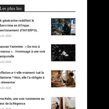
Les plus lus
IA générative redéfinit le
bercrime en Afrique :
avertissement d’INTERPOL
août 2026
assan Yammine : « De moi à
navour »… Hommage à une voix
emporelle
août 2026
inflation a-t-elle vraiment tué la
lanterie ? Non, elle l’a obligée à
 réinventer
août 2026
ma Kelis, une voix tunisienne au
ur de la Régence
août 2026