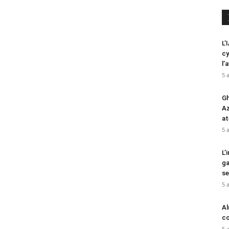
L’
cy
l’
5 
Gh
Az
at
5 
L’
ga
se
5 
Al
cœ
5 