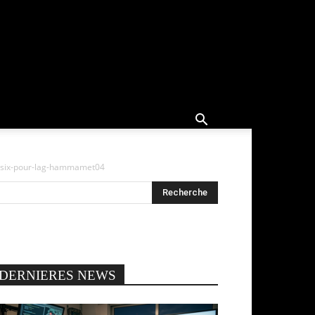
e-six-pour-lag-hammamet04
DERNIERES NEWS