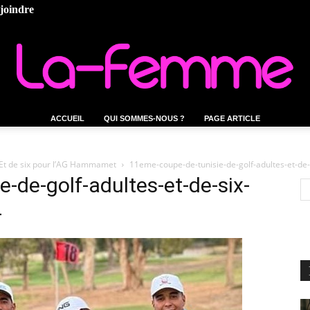
ejoindre
ACCUEIL
QUI SOMMES-NOUS ?
PAGE ARTICLE
La-
 Et de six pour l’AG Hammamet
11eme-coupe-de-tunisie-de-golf-adultes-et-d
-de-golf-adultes-et-de-six-
4
femme.tn