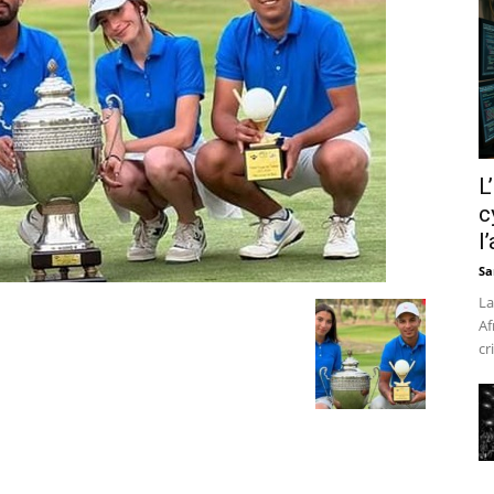
L
c
l
Sa
La
Af
cr