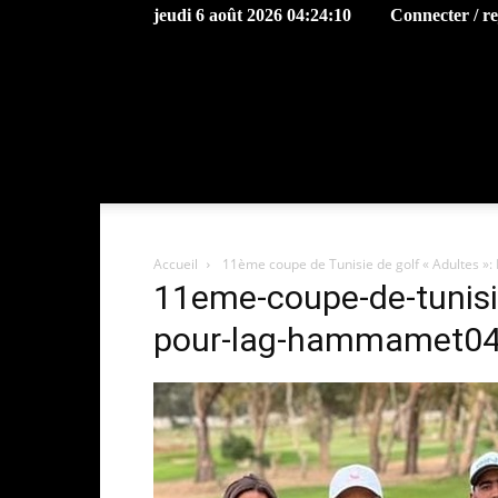
jeudi 6 août 2026 04:24:10
Connecter / r
Accueil
11ème coupe de Tunisie de golf « Adultes »:
11eme-coupe-de-tunisie
pour-lag-hammamet0