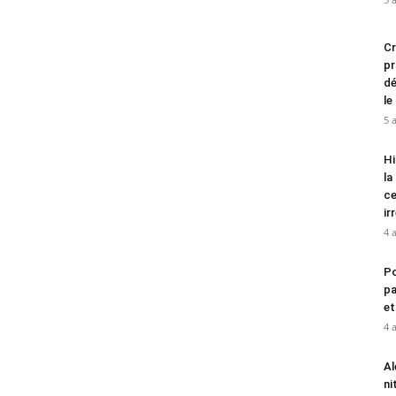
Cr
pr
dé
le
5 
Hi
la
ce
ir
4 
Po
pa
et
4 
Al
ni