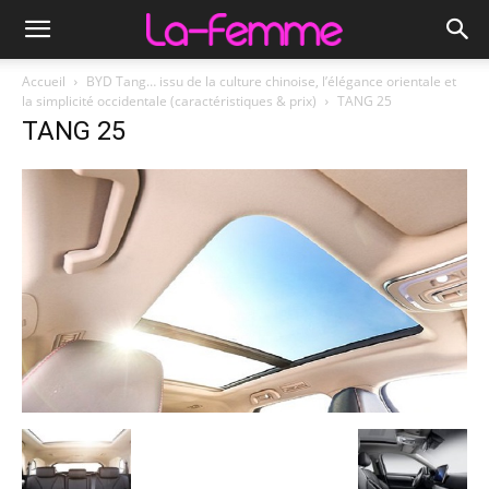
Accueil
BYD Tang… issu de la culture chinoise, l’élégance orientale et
la simplicité occidentale (caractéristiques & prix)
TANG 25
TANG 25