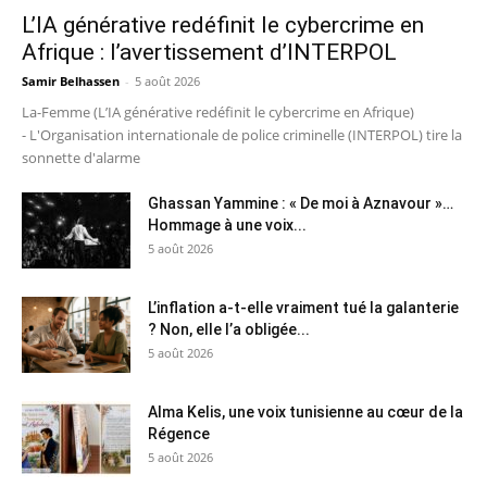
L’IA générative redéfinit le cybercrime en
Afrique : l’avertissement d’INTERPOL
Samir Belhassen
-
5 août 2026
La-Femme (L’IA générative redéfinit le cybercrime en Afrique)
- L'Organisation internationale de police criminelle (INTERPOL) tire la
sonnette d'alarme
Ghassan Yammine : « De moi à Aznavour »…
Hommage à une voix...
5 août 2026
L’inflation a-t-elle vraiment tué la galanterie
? Non, elle l’a obligée...
5 août 2026
Alma Kelis, une voix tunisienne au cœur de la
Régence
5 août 2026