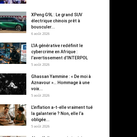
XPeng G9L : Le grand SUV
électrique chinois prêt à
bousculer...
6 août 2026
L’IA générative redéfinit le
cybercrime en Afrique :
l’avertissement d’INTERPOL
5 août 2026
Ghassan Yammine : « De moi à
Aznavour »… Hommage à une
voix...
5 août 2026
L’inflation a-t-elle vraiment tué
la galanterie ? Non, elle l’a
obligée...
5 août 2026