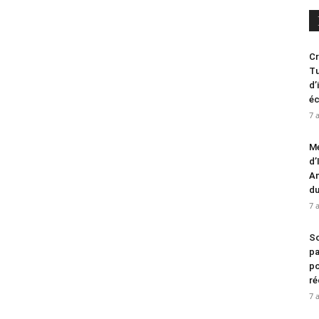
Cr
Tu
d’
é
7 
Me
d’
An
d
7 
So
pa
po
ré
7 