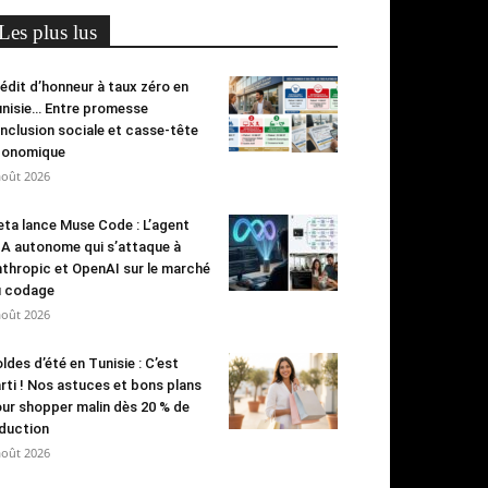
Les plus lus
édit d’honneur à taux zéro en
nisie… Entre promesse
inclusion sociale et casse-tête
conomique
août 2026
ta lance Muse Code : L’agent
IA autonome qui s’attaque à
thropic et OpenAI sur le marché
u codage
août 2026
ldes d’été en Tunisie : C’est
rti ! Nos astuces et bons plans
ur shopper malin dès 20 % de
duction
août 2026