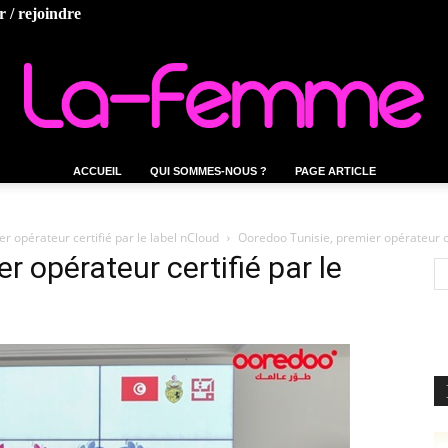
 / rejoindre
ACCUEIL
QUI SOMMES-NOUS ?
PAGE ARTICLE
La-
er opérateur certifié par le label nCloud
Ooredoo Tunisie, premier opérateur ce
r opérateur certifié par le
femme.tn