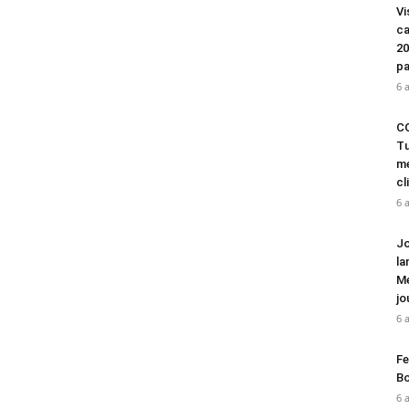
Vi
ca
20
pa
6 
CO
Tu
mé
cl
6 
Jo
la
Mé
jo
6 
Fe
Bo
6 