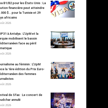
sa B1/B2 pour les États-Unis : La
ution financière peut atteindre
.000 $… pour la Tunisie et 29
ys africains
août 2026
P31 à Antalya : L’UpM et la
rquie mobilisent le bassin
diterranéen face au péril
imatique
août 2026
urnalisme au féminin : L’UpM
nce la 1ère édition du Prix Euro-
diterranéen des femmes
urnalistes
août 2026
stival de Sfax : Le concert de
udchar annulé
août 2026