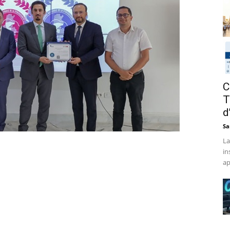
C
T
d
Sa
La
in
ap