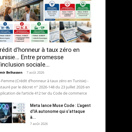
rédit d’honneur à taux zéro en
unisie… Entre promesse
’inclusion sociale...
mir Belhassen
-
7 août 2026
-Femme (Crédit d’honneur à taux zéro en Tunisie) -
stauré par le décret n° 2026-148 du 23 juillet 2026 en
plication de l’article 412 ter du Code de commerce
Meta lance Muse Code : L’agent
d’IA autonome qui s’attaque
à...
7 août 2026