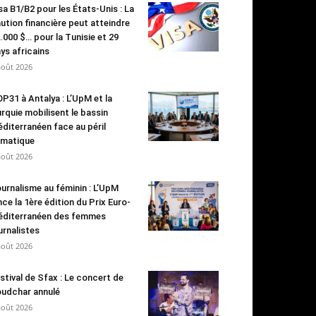
sa B1/B2 pour les États-Unis : La
ution financière peut atteindre
.000 $… pour la Tunisie et 29
ys africains
août 2026
P31 à Antalya : L’UpM et la
rquie mobilisent le bassin
diterranéen face au péril
imatique
août 2026
urnalisme au féminin : L’UpM
nce la 1ère édition du Prix Euro-
diterranéen des femmes
urnalistes
août 2026
stival de Sfax : Le concert de
udchar annulé
août 2026