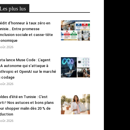
Les plus lus
édit d’honneur à taux zéro en
nisie… Entre promesse
inclusion sociale et casse-tête
conomique
août 2026
ta lance Muse Code : L’agent
IA autonome qui s’attaque à
thropic et OpenAI sur le marché
u codage
août 2026
ldes d’été en Tunisie : C’est
rti ! Nos astuces et bons plans
ur shopper malin dès 20 % de
duction
août 2026