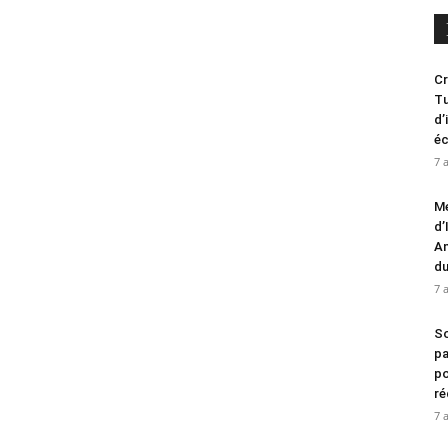
Cr
Tu
d’
é
7 
Me
d’
An
d
7 
So
pa
po
ré
7 