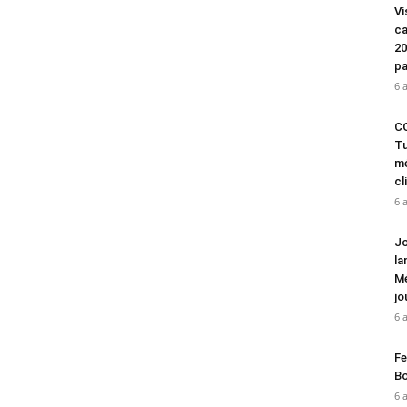
Vi
ca
20
pa
6 
CO
Tu
mé
cl
6 
Jo
la
Mé
jo
6 
Fe
Bo
6 