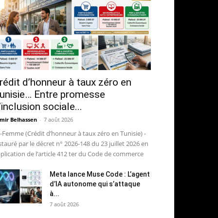
rédit d’honneur à taux zéro en
unisie… Entre promesse
’inclusion sociale...
mir Belhassen
-
7 août 2026
-Femme (Crédit d’honneur à taux zéro en Tunisie) -
stauré par le décret n° 2026-148 du 23 juillet 2026 en
plication de l’article 412 ter du Code de commerce
Meta lance Muse Code : L’agent
d’IA autonome qui s’attaque
à...
7 août 2026