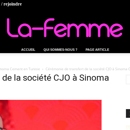
/ rejoindre
ACCUEIL
QUI SOMMES-NOUS ?
PAGE ARTICLE
La-
Sinoma Cement en Tunisie
Cérémonie de transfert de la société CJO à Sinoma
 de la société CJO à Sinoma
femme.tn