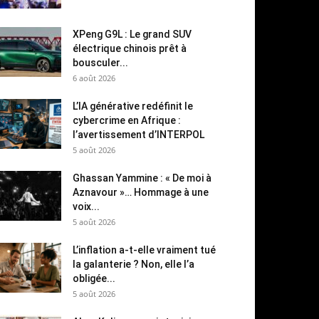
XPeng G9L : Le grand SUV
électrique chinois prêt à
bousculer...
6 août 2026
L’IA générative redéfinit le
cybercrime en Afrique :
l’avertissement d’INTERPOL
5 août 2026
Ghassan Yammine : « De moi à
Aznavour »… Hommage à une
voix...
5 août 2026
L’inflation a-t-elle vraiment tué
la galanterie ? Non, elle l’a
obligée...
5 août 2026