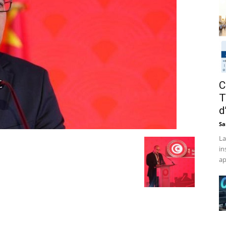
C
T
d
Sa
La
in
ap