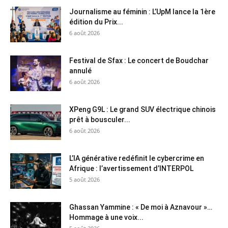
Journalisme au féminin : L’UpM lance la 1ère
édition du Prix...
6 août 2026
Festival de Sfax : Le concert de Boudchar
annulé
6 août 2026
XPeng G9L : Le grand SUV électrique chinois
prêt à bousculer...
6 août 2026
L’IA générative redéfinit le cybercrime en
Afrique : l’avertissement d’INTERPOL
5 août 2026
Ghassan Yammine : « De moi à Aznavour »…
Hommage à une voix...