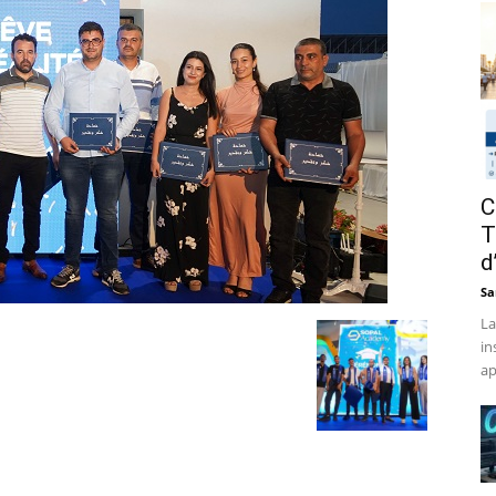
C
T
d
Sa
La
in
ap