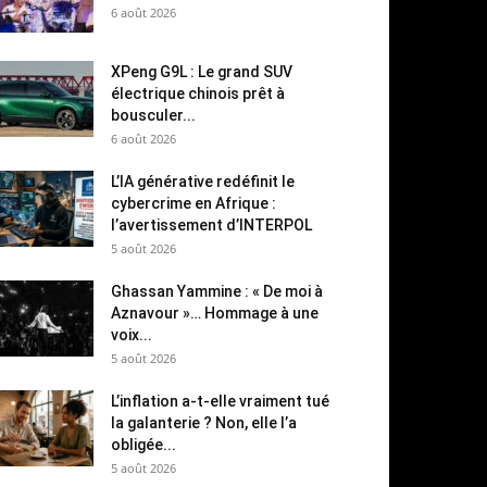
6 août 2026
XPeng G9L : Le grand SUV
électrique chinois prêt à
bousculer...
6 août 2026
L’IA générative redéfinit le
cybercrime en Afrique :
l’avertissement d’INTERPOL
5 août 2026
Ghassan Yammine : « De moi à
Aznavour »… Hommage à une
voix...
5 août 2026
L’inflation a-t-elle vraiment tué
la galanterie ? Non, elle l’a
obligée...
5 août 2026