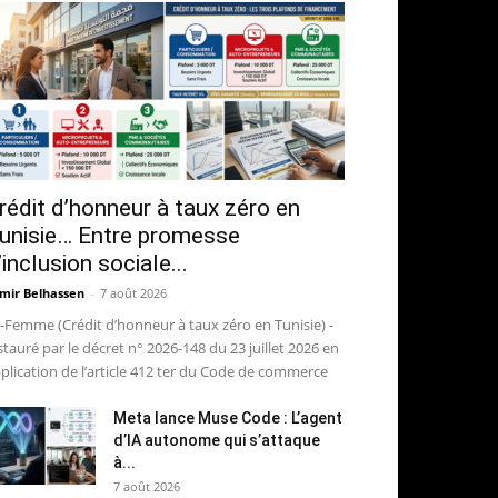
rédit d’honneur à taux zéro en
unisie… Entre promesse
’inclusion sociale...
mir Belhassen
-
7 août 2026
-Femme (Crédit d’honneur à taux zéro en Tunisie) -
stauré par le décret n° 2026-148 du 23 juillet 2026 en
plication de l’article 412 ter du Code de commerce
Meta lance Muse Code : L’agent
d’IA autonome qui s’attaque
à...
7 août 2026