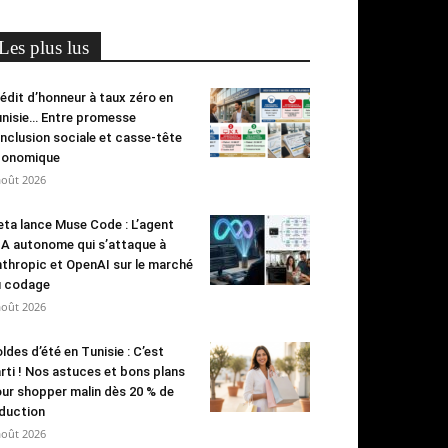
Les plus lus
édit d’honneur à taux zéro en
nisie… Entre promesse
inclusion sociale et casse-tête
conomique
août 2026
ta lance Muse Code : L’agent
IA autonome qui s’attaque à
thropic et OpenAI sur le marché
u codage
août 2026
ldes d’été en Tunisie : C’est
rti ! Nos astuces et bons plans
ur shopper malin dès 20 % de
duction
août 2026