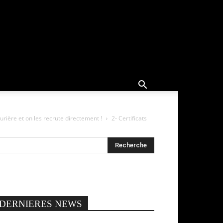
rière et on les recrute directement !
2- Certificats
DERNIERES NEWS