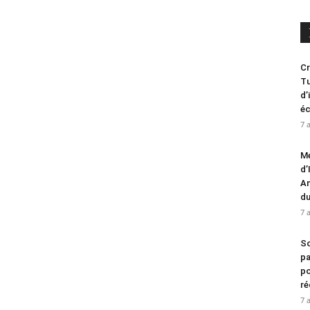
Cr
Tu
d’
é
7 
Me
d’
An
d
7 
So
pa
po
ré
7 