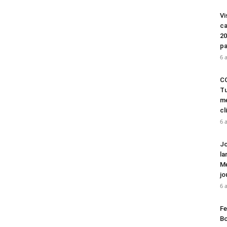
Vi
ca
20
pa
6 
CO
Tu
mé
cl
6 
Jo
la
Mé
jo
6 
Fe
Bo