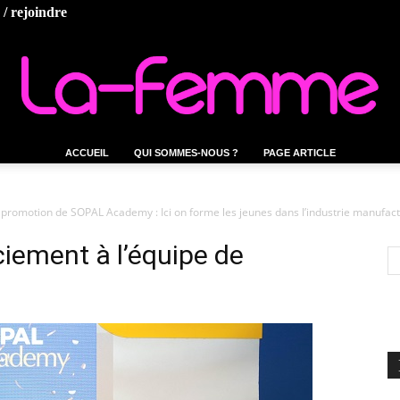
/ rejoindre
ACCUEIL
QUI SOMMES-NOUS ?
PAGE ARTICLE
La-
e promotion de SOPAL Academy : Ici on forme les jeunes dans l’industrie manufactu
ciement à l’équipe de
femme.tn