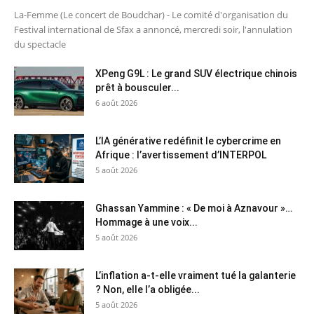
La-Femme (Le concert de Boudchar) - Le comité d'organisation du
Festival international de Sfax a annoncé, mercredi soir, l'annulation
du spectacle
XPeng G9L : Le grand SUV électrique chinois
prêt à bousculer...
6 août 2026
L’IA générative redéfinit le cybercrime en
Afrique : l’avertissement d’INTERPOL
5 août 2026
Ghassan Yammine : « De moi à Aznavour »…
Hommage à une voix...
5 août 2026
L’inflation a-t-elle vraiment tué la galanterie
? Non, elle l’a obligée...
5 août 2026