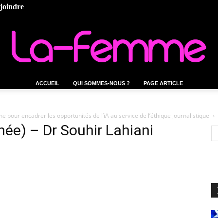
ejoindre
ACCUEIL
QUI SOMMES-NOUS ?
PAGE ARTICLE
La-
pour encadrer les opportunités de l’iA au service de l’éthique journalistique
ée) – Dr Souhir Lahiani
femme.tn