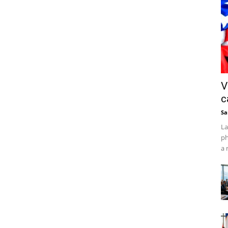
V
c
Sa
La
ph
a 