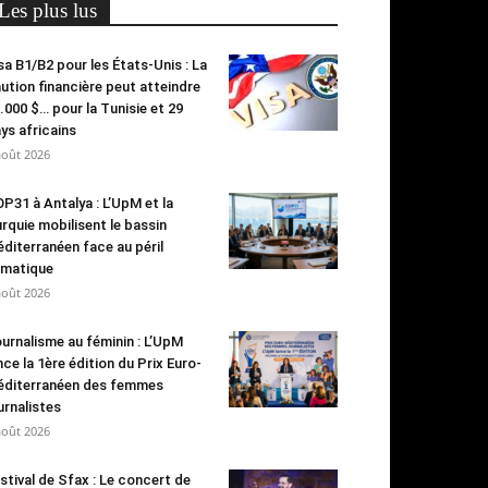
Les plus lus
sa B1/B2 pour les États-Unis : La
ution financière peut atteindre
.000 $… pour la Tunisie et 29
ys africains
août 2026
P31 à Antalya : L’UpM et la
rquie mobilisent le bassin
diterranéen face au péril
imatique
août 2026
urnalisme au féminin : L’UpM
nce la 1ère édition du Prix Euro-
diterranéen des femmes
urnalistes
août 2026
stival de Sfax : Le concert de