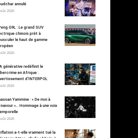
udchar annulé
août 2026
eng G9L : Le grand SUV
ectrique chinois prêt à
usculer le haut de gamme
ropéen
août 2026
IA générative redéfinit le
bercrime en Afrique :
avertissement d’INTERPOL
août 2026
assan Yammine : « De moi à
navour »… Hommage à une voix
emporelle
août 2026
inflation a-t-elle vraiment tué la