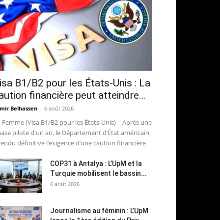
isa B1/B2 pour les États-Unis : La
aution financière peut atteindre...
mir Belhassen
-
6 août 2026
-Femme (Visa B1/B2 pour les États-Unis) - Après une
ase pilote d'un an, le Département d’État américain
rendu définitive l’exigence d’une caution financière
COP31 à Antalya : L’UpM et la
Turquie mobilisent le bassin...
6 août 2026
Journalisme au féminin : L’UpM