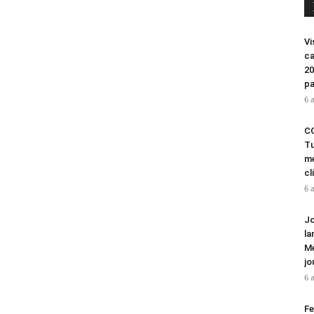
Vi
ca
20
pa
6 
CO
Tu
mé
cl
6 
Jo
la
Mé
jo
6 
Fe