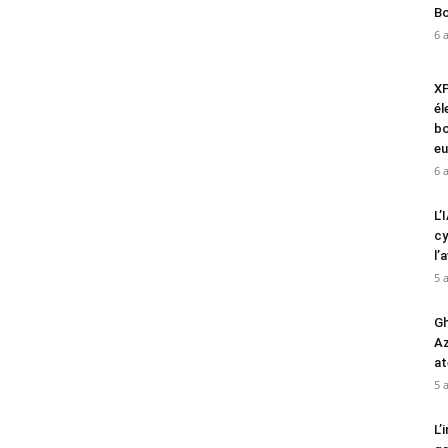
Bo
6 
XP
él
bo
eu
6 
L’
cy
l’
5 
Gh
Az
at
5 
L’