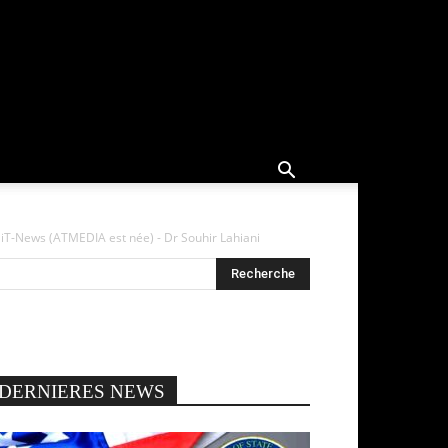
iT-News (ATMEDIA est née) - Dr Souhir Lahiani
DERNIERES NEWS