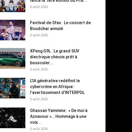
lance la 1ère édition du Prix...
6 août 2026
Festival de Sfax : Le concert de
Boudchar annulé
6 août 2026
XPeng G9L : Le grand SUV
électrique chinois prêt à
bousculer...
6 août 2026
L’IA générative redéfinit le
cybercrime en Afrique :
l’avertissement d’INTERPOL
5 août 2026
Ghassan Yammine : « De moi à
Aznavour »… Hommage à une
voix...
5 août 2026