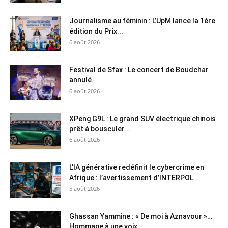
Journalisme au féminin : L’UpM lance la 1ère
édition du Prix...
6 août 2026
Festival de Sfax : Le concert de Boudchar
annulé
6 août 2026
XPeng G9L : Le grand SUV électrique chinois
prêt à bousculer...
6 août 2026
L’IA générative redéfinit le cybercrime en
Afrique : l’avertissement d’INTERPOL
5 août 2026
Ghassan Yammine : « De moi à Aznavour »…
Hommage à une voix...