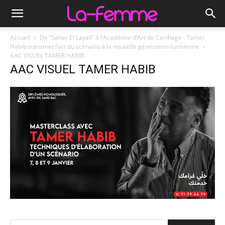
Accueil
De “Sahar El Layali” à l’Académie d’Art de Carthage : Tamer
Habib transmet l’art du scénario à la nouvelle génération tunisienne
AAC VISUEL TAMER HABIB
AAC VISUEL TAMER HABIB