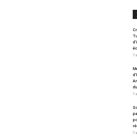
Cr
Tu
d’
é
7 
Me
d’
An
d
7 
So
pa
po
ré
7 