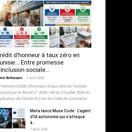
rédit d’honneur à taux zéro en
unisie… Entre promesse
’inclusion sociale...
mir Belhassen
-
7 août 2026
-Femme (Crédit d’honneur à taux zéro en Tunisie) -
stauré par le décret n° 2026-148 du 23 juillet 2026 en
plication de l’article 412 ter du Code de commerce
Meta lance Muse Code : L’agent
d’IA autonome qui s’attaque
à...
7 août 2026