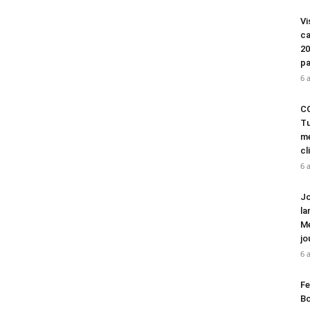
Vi
ca
20
pa
6 
CO
Tu
mé
cl
6 
Jo
la
Mé
jo
6 
Fe
Bo