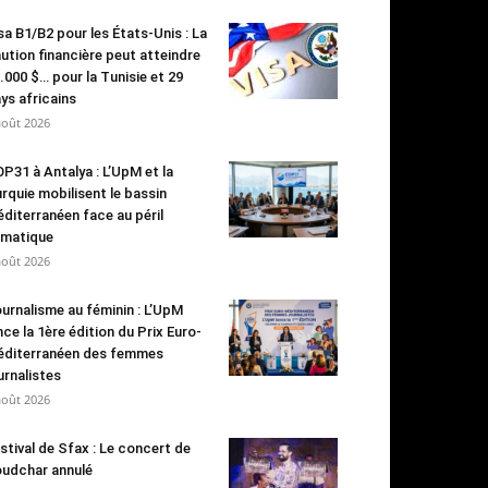
sa B1/B2 pour les États-Unis : La
ution financière peut atteindre
.000 $… pour la Tunisie et 29
ys africains
août 2026
P31 à Antalya : L’UpM et la
rquie mobilisent le bassin
diterranéen face au péril
imatique
août 2026
urnalisme au féminin : L’UpM
nce la 1ère édition du Prix Euro-
diterranéen des femmes
urnalistes
août 2026
stival de Sfax : Le concert de
udchar annulé