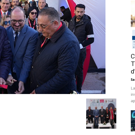
C
T
d
Sa
La
in
ap