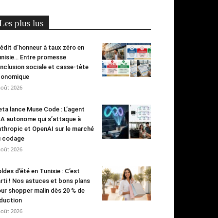
Les plus lus
édit d’honneur à taux zéro en
nisie… Entre promesse
inclusion sociale et casse-tête
conomique
août 2026
ta lance Muse Code : L’agent
IA autonome qui s’attaque à
thropic et OpenAI sur le marché
u codage
août 2026
ldes d’été en Tunisie : C’est
rti ! Nos astuces et bons plans
ur shopper malin dès 20 % de
duction
août 2026