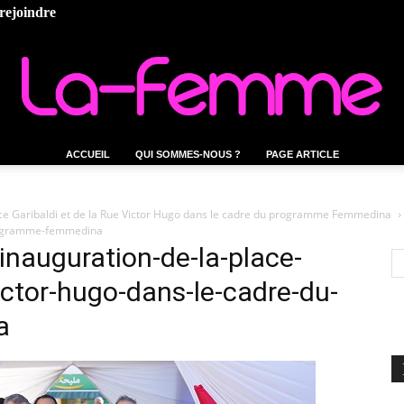
rejoindre
ACCUEIL
QUI SOMMES-NOUS ?
PAGE ARTICLE
La-
Place Garibaldi et de la Rue Victor Hugo dans le cadre du programme Femmedina
-programme-femmedina
inauguration-de-la-place-
victor-hugo-dans-le-cadre-du-
femme.tn
a