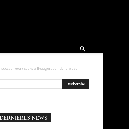
succes-retentissant-a-linauguration-de-la-place-
DERNIERES NEWS