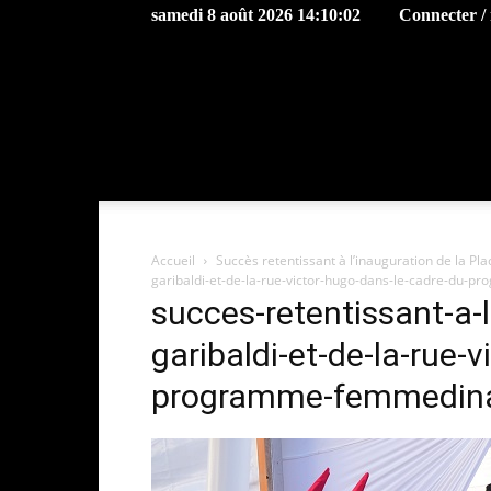
samedi 8 août 2026 14:10:02
Connecter / 
Accueil
Succès retentissant à l’inauguration de la 
garibaldi-et-de-la-rue-victor-hugo-dans-le-cadre-du
succes-retentissant-a-l
garibaldi-et-de-la-rue-
programme-femmedin