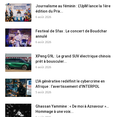
Journalisme au féminin : L’UpM lance la 1ère
édition du Prix...
6 août 2026
Festival de Sfax : Le concert de Boudchar
annulé
6 août 2026
XPeng G9L : Le grand SUV électrique chinois
prêt à bousculer...
6 août 2026
L’IA générative redéfinit le cybercrime en
Afrique : l’avertissement d’INTERPOL
5 août 2026
Ghassan Yammine : « De moi à Aznavour »…
Hommage à une voix...