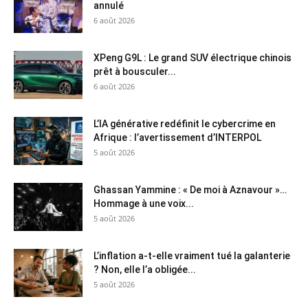
annulé
6 août 2026
XPeng G9L : Le grand SUV électrique chinois
prêt à bousculer...
6 août 2026
L’IA générative redéfinit le cybercrime en
Afrique : l’avertissement d’INTERPOL
5 août 2026
Ghassan Yammine : « De moi à Aznavour »…
Hommage à une voix...
5 août 2026
L’inflation a-t-elle vraiment tué la galanterie
? Non, elle l’a obligée...
5 août 2026