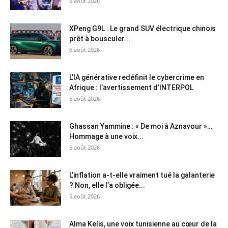
6 août 2026
XPeng G9L : Le grand SUV électrique chinois
prêt à bousculer...
6 août 2026
L’IA générative redéfinit le cybercrime en
Afrique : l’avertissement d’INTERPOL
5 août 2026
Ghassan Yammine : « De moi à Aznavour »…
Hommage à une voix...
5 août 2026
L’inflation a-t-elle vraiment tué la galanterie
? Non, elle l’a obligée...
5 août 2026
Alma Kelis, une voix tunisienne au cœur de la