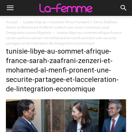
Accueil
Leadership au « Sommet Africa Forward »: Sarra Zaâfrani
Zenzri et Mohamed Al-Menfi scellent une vision commune pour
l’intégration tuniso-libyenne
tunisie-libye-au-sommet-afrique-france-
sarah-zaafrani-zenzeri-et-mohamed-al-menfi-pronent-une-securite-
partagee-et-lacceleration-de-lintegration-economique
tunisie-libye-au-sommet-afrique-
france-sarah-zaafrani-zenzeri-et-
mohamed-al-menfi-pronent-une-
securite-partagee-et-lacceleration-
de-lintegration-economique