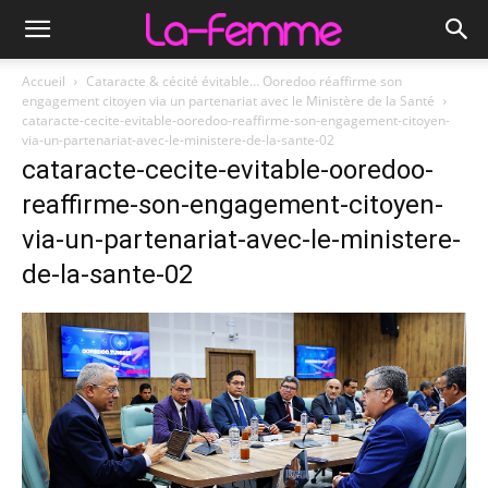
Accueil
Cataracte & cécité évitable… Ooredoo réaffirme son
engagement citoyen via un partenariat avec le Ministère de la Santé
cataracte-cecite-evitable-ooredoo-reaffirme-son-engagement-citoyen-
via-un-partenariat-avec-le-ministere-de-la-sante-02
cataracte-cecite-evitable-ooredoo-
reaffirme-son-engagement-citoyen-
via-un-partenariat-avec-le-ministere-
de-la-sante-02