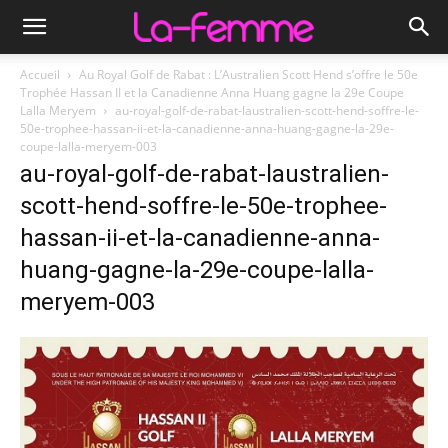
Accueil
Au Royal Golf de Rabat : L’Australien Scott Hend s’offre le 50e
Trophée Hassan II et la Canadienne Anna Huang gagne la 29e Coupe
Lalla Meryem
au-royal-golf-de-rabat-laustralien-scott-hend-soffre-le-
50e-trophee-hassan-ii-et-la-canadienne-anna-huang-gagne-la-29e-
coupe-lalla-meryem-003
au-royal-golf-de-rabat-laustralien-
scott-hend-soffre-le-50e-trophee-
hassan-ii-et-la-canadienne-anna-
huang-gagne-la-29e-coupe-lalla-
meryem-003