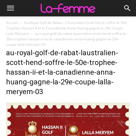
Accueil
Au Royal Golf de Rabat : L’Australien Scott Hend s’offre le 50e
Trophée Hassan II et la Canadienne Anna Huang gagne la 29e Coupe
Lalla Meryem
au-royal-golf-de-rabat-laustralien-scott-hend-soffre-le-
50e-trophee-hassan-ii-et-la-canadienne-anna-huang-gagne-la-29e-
coupe-lalla-meryem-03
au-royal-golf-de-rabat-laustralien-
scott-hend-soffre-le-50e-trophee-
hassan-ii-et-la-canadienne-anna-
huang-gagne-la-29e-coupe-lalla-
meryem-03