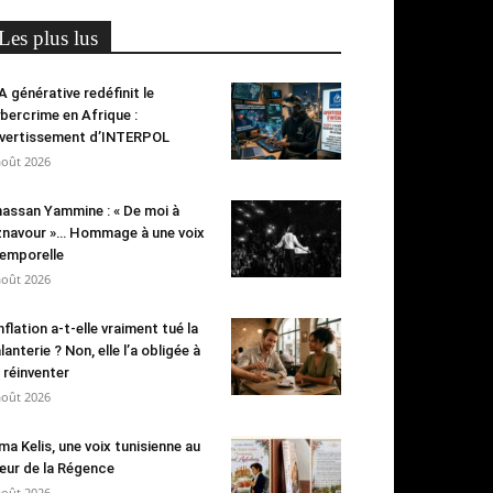
Les plus lus
IA générative redéfinit le
bercrime en Afrique :
avertissement d’INTERPOL
août 2026
assan Yammine : « De moi à
navour »… Hommage à une voix
emporelle
août 2026
inflation a-t-elle vraiment tué la
lanterie ? Non, elle l’a obligée à
 réinventer
août 2026
ma Kelis, une voix tunisienne au
ur de la Régence
août 2026