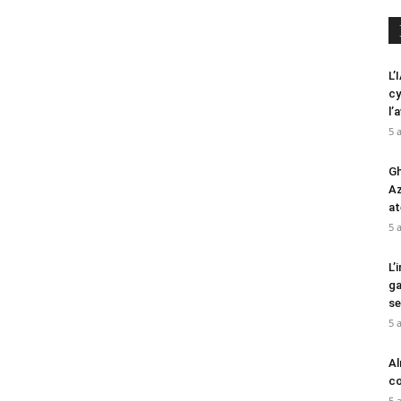
L’
cy
l’
5 
Gh
Az
at
5 
L’
ga
se
5 
Al
cœ
5 