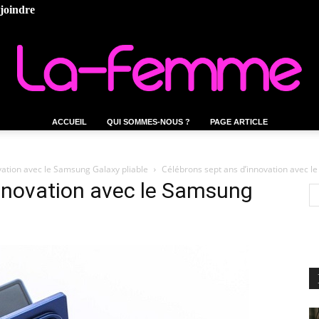
ejoindre
ACCUEIL
QUI SOMMES-NOUS ?
PAGE ARTICLE
La-
ovation avec le Samsung Galaxy pliable
Célébrons sept ans d’innovation avec l
innovation avec le Samsung
femme.tn