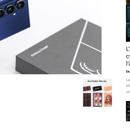
L
c
l
Sa
La
Af
cr