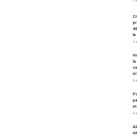
Cr
pr
dé
le
5 
Hi
la
ce
ir
4 
Po
pa
et
4 
Al
ni