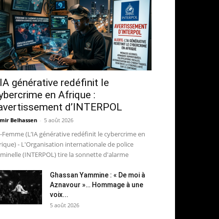
’IA générative redéfinit le
ybercrime en Afrique :
’avertissement d’INTERPOL
mir Belhassen
-
5 août 2026
-Femme (L’IA générative redéfinit le cybercrime en
rique) - L'Organisation internationale de police
iminelle (INTERPOL) tire la sonnette d'alarme
Ghassan Yammine : « De moi à
Aznavour »… Hommage à une
voix...
5 août 2026