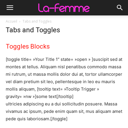
Accueil
Tabs and Toggles
Tabs and Toggles
Toggles Blocks
[toggle title= »Your Title 1″ state= »open » ]suscipit sed at
montes at tellus. Aliquam nisl penatibus commodo massa
mi rutrum, ut massa mollis dolor dui at, tortor ullamcorper
vel diam pretium sit leo, pellentesque in leo eu mauris
mollis aliquam, [tooltip text= »Tooltip Trigger »
gravity= »nw »]some text[/tooltip]
ultricies adipiscing eu a dui sollicitudin posuere. Massa
vivamus ac ipsum, pede enim quam sit, mus aliquam amet
pede quis laboriosam.[/toggle]