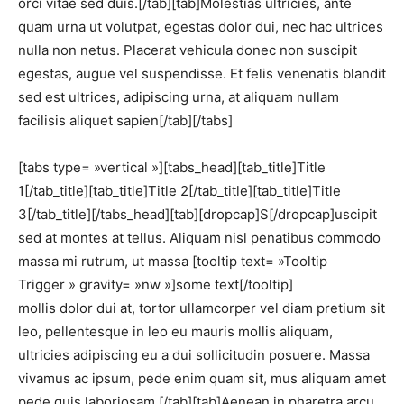
orci vitae sed duis.[/tab][tab]Molestias ultricies, ante
quam urna ut volutpat, egestas dolor dui, nec hac ultrices
nulla non netus. Placerat vehicula donec non suscipit
egestas, augue vel suspendisse. Et felis venenatis blandit
sed est ultrices, adipiscing urna, at aliquam nullam
facilisis aliquet sapien[/tab][/tabs]
[tabs type= »vertical »][tabs_head][tab_title]Title
1[/tab_title][tab_title]Title 2[/tab_title][tab_title]Title
3[/tab_title][/tabs_head][tab][dropcap]S[/dropcap]uscipit
sed at montes at tellus. Aliquam nisl penatibus commodo
massa mi rutrum, ut massa [tooltip text= »Tooltip
Trigger » gravity= »nw »]some text[/tooltip]
mollis dolor dui at, tortor ullamcorper vel diam pretium sit
leo, pellentesque in leo eu mauris mollis aliquam,
ultricies adipiscing eu a dui sollicitudin posuere. Massa
vivamus ac ipsum, pede enim quam sit, mus aliquam amet
pede quis laboriosam.[/tab][tab]Aenean in pharetra arcu