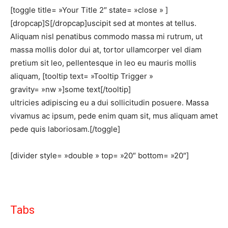
[toggle title= »Your Title 2″ state= »close » ]
[dropcap]S[/dropcap]uscipit sed at montes at tellus.
Aliquam nisl penatibus commodo massa mi rutrum, ut
massa mollis dolor dui at, tortor ullamcorper vel diam
pretium sit leo, pellentesque in leo eu mauris mollis
aliquam, [tooltip text= »Tooltip Trigger »
gravity= »nw »]some text[/tooltip]
ultricies adipiscing eu a dui sollicitudin posuere. Massa
vivamus ac ipsum, pede enim quam sit, mus aliquam amet
pede quis laboriosam.[/toggle]
[divider style= »double » top= »20″ bottom= »20″]
Tabs