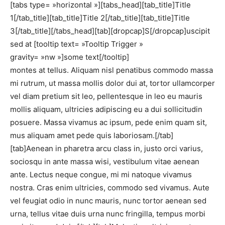
[tabs type= »horizontal »][tabs_head][tab_title]Title
1[/tab_title][tab_title]Title 2[/tab_title][tab_title]Title
3[/tab_title][/tabs_head][tab][dropcap]S[/dropcap]uscipit
sed at [tooltip text= »Tooltip Trigger »
gravity= »nw »]some text[/tooltip]
montes at tellus. Aliquam nisl penatibus commodo massa
mi rutrum, ut massa mollis dolor dui at, tortor ullamcorper
vel diam pretium sit leo, pellentesque in leo eu mauris
mollis aliquam, ultricies adipiscing eu a dui sollicitudin
posuere. Massa vivamus ac ipsum, pede enim quam sit,
mus aliquam amet pede quis laboriosam.[/tab]
[tab]Aenean in pharetra arcu class in, justo orci varius,
sociosqu in ante massa wisi, vestibulum vitae aenean
ante. Lectus neque congue, mi mi natoque vivamus
nostra. Cras enim ultricies, commodo sed vivamus. Aute
vel feugiat odio in nunc mauris, nunc tortor aenean sed
urna, tellus vitae duis urna nunc fringilla, tempus morbi