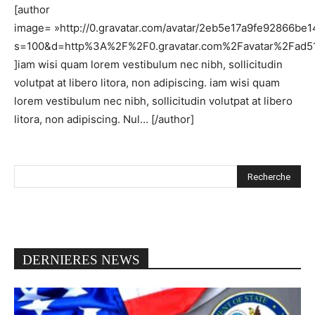
[author
image= »http://0.gravatar.com/avatar/2eb5e17a9fe92866be
s=100&d=http%3A%2F%2F0.gravatar.com%2Favatar%2Fad
]iam wisi quam lorem vestibulum nec nibh, sollicitudin
volutpat at libero litora, non adipiscing. iam wisi quam
lorem vestibulum nec nibh, sollicitudin volutpat at libero
litora, non adipiscing. Nul… [/author]
DERNIERES NEWS