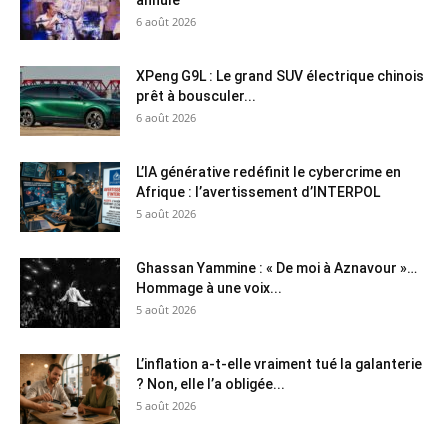
annulé
6 août 2026
XPeng G9L : Le grand SUV électrique chinois
prêt à bousculer...
6 août 2026
L’IA générative redéfinit le cybercrime en
Afrique : l’avertissement d’INTERPOL
5 août 2026
Ghassan Yammine : « De moi à Aznavour »…
Hommage à une voix...
5 août 2026
L’inflation a-t-elle vraiment tué la galanterie
? Non, elle l’a obligée...
5 août 2026