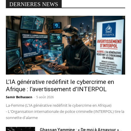
DERNIERES NEWS
L’IA générative redéfinit le cybercrime en
Afrique : l’avertissement d’INTERPOL
Samir Belhassen
-
5 août 2026
La-Femme (L’IA générative redéfinit le cybercrime en Afrique)
- L'Organisation internationale de police criminelle (INTERPOL) tire la
sonnette d'alarme
Ghassan Yammine : « De moi à Aznavour »…