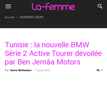
Accueil
-DERNIERES NEWS
Tunisie : la nouvelle BMW
Série 2 Active Tourer dévoilée
par Ben Jemâa Motors
Par
Samir Belhassen
-
15 juin 2015
0