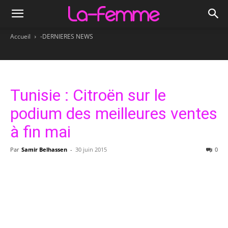
Accueil
-DERNIERES NEWS
Tunisie : Citroën sur le
podium des meilleures ventes
à fin mai
Par
Samir Belhassen
-
30 juin 2015
0