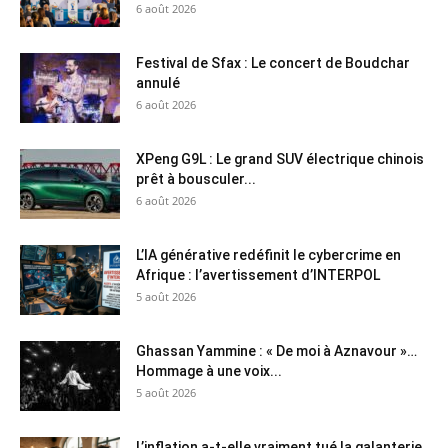
6 août 2026
Festival de Sfax : Le concert de Boudchar
annulé
6 août 2026
XPeng G9L : Le grand SUV électrique chinois
prêt à bousculer...
6 août 2026
L’IA générative redéfinit le cybercrime en
Afrique : l’avertissement d’INTERPOL
5 août 2026
Ghassan Yammine : « De moi à Aznavour »…
Hommage à une voix...
5 août 2026
L’inflation a-t-elle vraiment tué la galanterie