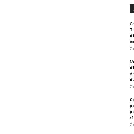
Cr
Tu
d’
é
7 
Me
d’
An
d
7 
So
pa
po
ré
7 