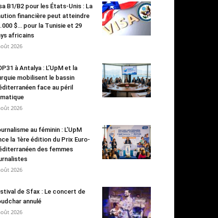
sa B1/B2 pour les États-Unis : La
ution financière peut atteindre
.000 $… pour la Tunisie et 29
ys africains
août 2026
P31 à Antalya : L’UpM et la
rquie mobilisent le bassin
diterranéen face au péril
imatique
août 2026
urnalisme au féminin : L’UpM
nce la 1ère édition du Prix Euro-
diterranéen des femmes
urnalistes
août 2026
stival de Sfax : Le concert de
udchar annulé
août 2026