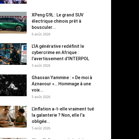
XPeng G9L : Le grand SUV
électrique chinois prêt à
bousculer...
6 août 2026
L’IA générative redéfinit le
cybercrime en Afrique :
l’avertissement d’INTERPOL
5 août 2026
Ghassan Yammine : « De moi à
Aznavour »… Hommage à une
voix...
5 août 2026
L’inflation a-t-elle vraiment tué
la galanterie ? Non, elle l’a
obligée...
5 août 2026