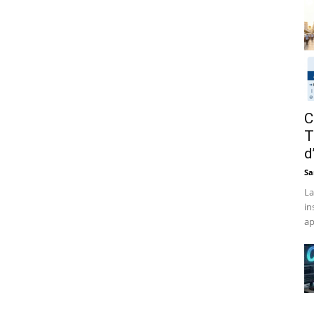
C
T
d
Sa
La
in
ap