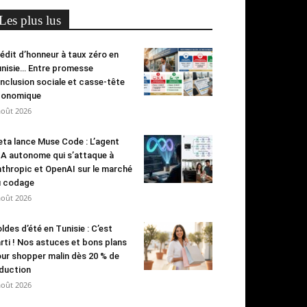
Les plus lus
édit d’honneur à taux zéro en
nisie… Entre promesse
inclusion sociale et casse-tête
conomique
août 2026
ta lance Muse Code : L’agent
IA autonome qui s’attaque à
thropic et OpenAI sur le marché
u codage
août 2026
ldes d’été en Tunisie : C’est
rti ! Nos astuces et bons plans
ur shopper malin dès 20 % de
duction
août 2026