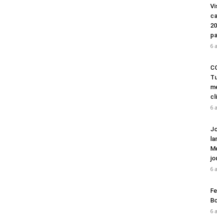
Vi
ca
20
pa
6 
CO
Tu
mé
cl
6 
Jo
la
Mé
jo
6 
Fe
Bo
6 