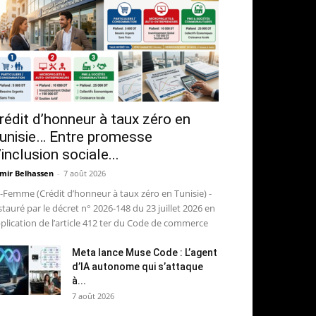
rédit d’honneur à taux zéro en
unisie… Entre promesse
’inclusion sociale...
mir Belhassen
-
7 août 2026
-Femme (Crédit d’honneur à taux zéro en Tunisie) -
stauré par le décret n° 2026-148 du 23 juillet 2026 en
plication de l’article 412 ter du Code de commerce
Meta lance Muse Code : L’agent
d’IA autonome qui s’attaque
à...
7 août 2026