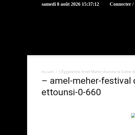
samedi 8 août 2026 15:37:12
Connecter / 
Accueil
L’Égyptienne Amel Maher illumine la Scène 
– amel-meher-festival
ettounsi-0-660