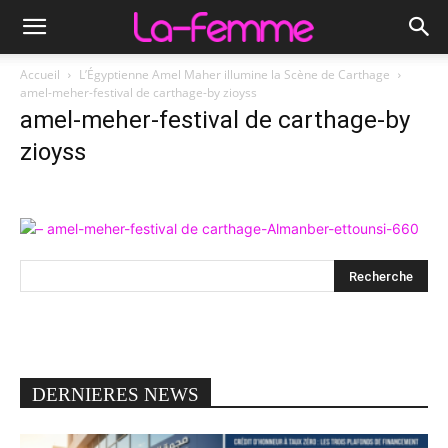
Accueil
L’Égyptienne Amel Maher illumine la Scène de Carthage
amel-meher-festival de carthage-by zioyss
amel-meher-festival de carthage-by
zioyss
DERNIERES NEWS