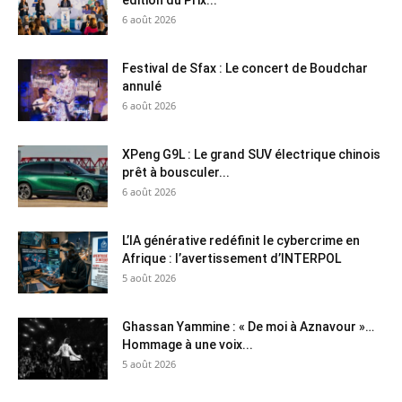
édition du Prix...
6 août 2026
Festival de Sfax : Le concert de Boudchar
annulé
6 août 2026
XPeng G9L : Le grand SUV électrique chinois
prêt à bousculer...
6 août 2026
L’IA générative redéfinit le cybercrime en
Afrique : l’avertissement d’INTERPOL
5 août 2026
Ghassan Yammine : « De moi à Aznavour »…
Hommage à une voix...
5 août 2026