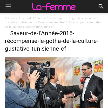
Accueil
Saveur de l’Année 2016 récompense le gotha de la culture
gustative tunisienne
- Saveur-de-l'Année-2016-récompense-le-gotha-
de-la-culture-gustative-tunisienne-cf
– Saveur-de-l’Année-2016-
récompense-le-gotha-de-la-culture-
gustative-tunisienne-cf