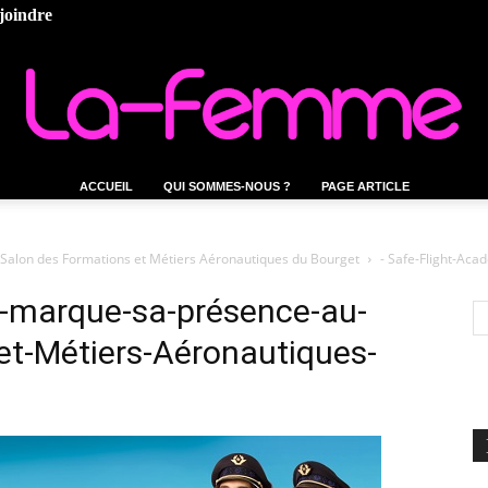
joindre
ACCUEIL
QUI SOMMES-NOUS ?
PAGE ARTICLE
La-
Salon des Formations et Métiers Aéronautiques du Bourget
- Safe-Flight-Ac
-marque-sa-présence-au-
et-Métiers-Aéronautiques-
femme.tn