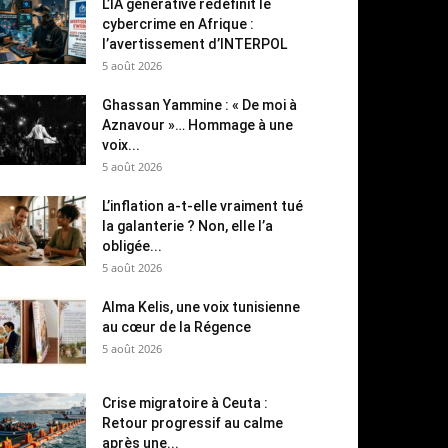
L’IA générative redéfinit le
cybercrime en Afrique :
l’avertissement d’INTERPOL
5 août 2026
Ghassan Yammine : « De moi à
Aznavour »… Hommage à une
voix...
5 août 2026
L’inflation a-t-elle vraiment tué
la galanterie ? Non, elle l’a
obligée...
5 août 2026
Alma Kelis, une voix tunisienne
au cœur de la Régence
5 août 2026
Crise migratoire à Ceuta :
Retour progressif au calme
après une...