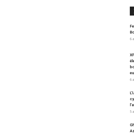
Fe
Bo
6 
XP
él
bo
eu
6 
L’
cy
l’
5 
Gh
Az