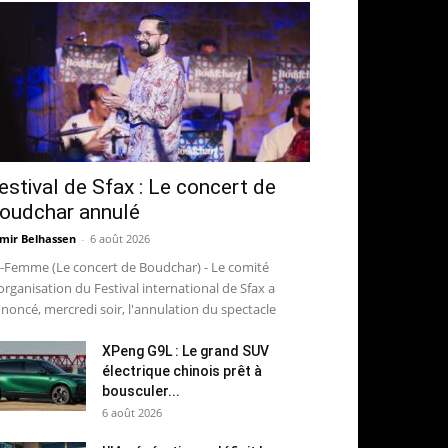
estival de Sfax : Le concert de
oudchar annulé
mir Belhassen
-
6 août 2026
-Femme (Le concert de Boudchar) - Le comité
organisation du Festival international de Sfax a
noncé, mercredi soir, l'annulation du spectacle
XPeng G9L : Le grand SUV
électrique chinois prêt à
bousculer...
6 août 2026