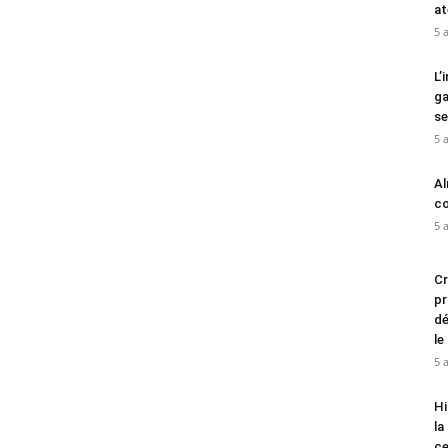
at
5 
L’
ga
se
5 
Al
cœ
5 
Cr
pr
dé
le
5 
Hi
la
ce