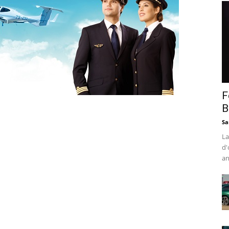
F
B
Sa
La
d'
an