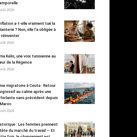
emporelle
août 2026
inflation a-t-elle vraiment tué la
lanterie ? Non, elle l’a obligée à
 réinventer
août 2026
ma Kelis, une voix tunisienne au
ur de la Régence
août 2026
ise migratoire à Ceuta : Retour
ogressif au calme après une
ferlante sans précédent depuis
 Maroc
août 2026
storique : Les femmes prennent
 tête du marché du travail — Et
tte fois, le changement est