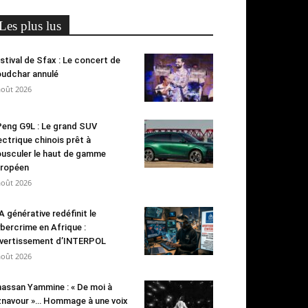
Les plus lus
stival de Sfax : Le concert de
udchar annulé
août 2026
eng G9L : Le grand SUV
ectrique chinois prêt à
usculer le haut de gamme
ropéen
août 2026
IA générative redéfinit le
bercrime en Afrique :
avertissement d’INTERPOL
août 2026
assan Yammine : « De moi à
navour »… Hommage à une voix