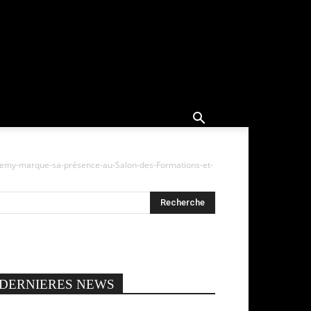
ademy-marque-sa-présence-au-Salon-des-Formations-et-
DERNIERES NEWS