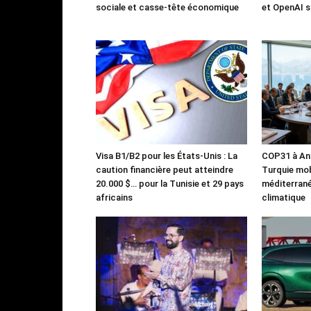
sociale et casse-tête économique
et OpenAI s
Visa B1/B2 pour les États-Unis : La
COP31 à Ant
caution financière peut atteindre
Turquie mob
20.000 $… pour la Tunisie et 29 pays
méditerrané
africains
climatique