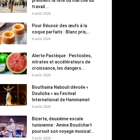
prennent la tête du marché du
travail...
4 août 2026
Pour Réussir des œufs à la
coque parfaits : Blanc pris,...
4 août 2026
Alerte Pastèque : Pesticides,
nitrates et accélérateurs de
croissance, les dangers...
4 août 2026
Bouthaina Nabouli dévoile «
Doulicha » au Festival
International de Hammamet
4 août 2026
Bizerte, deuxième escale
tunisienne : Amine Boudchart
poursuit son voyage musical...
3 août 2026