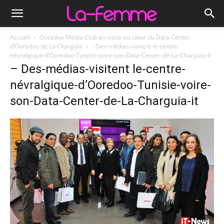
Accueil
Ooredoo Media Club en visite au cœur du Data Center
d’Ooredoo de La Charguia
- Des-médias-visitent le-centre-
névralgique-d’Ooredoo-Tunisie-voire-son-Data-Center-de-La-Charguia-it
– Des-médias-visitent le-centre-
névralgique-d’Ooredoo-Tunisie-voire-
son-Data-Center-de-La-Charguia-it