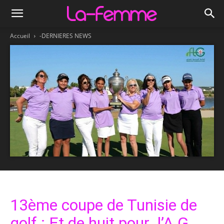
Accueil
-DERNIERES NEWS
13ème coupe de Tunisie de
golf : Et de huit pour l’A G