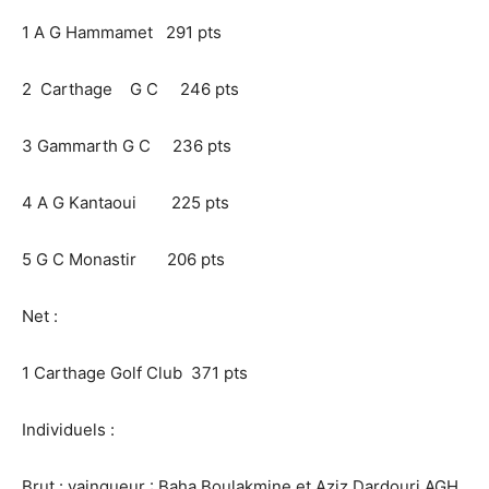
1 A G Hammamet 291 pts
2 Carthage G C 246 pts
3 Gammarth G C 236 pts
4 A G Kantaoui 225 pts
5 G C Monastir 206 pts
Net :
1 Carthage Golf Club 371 pts
Individuels :
Brut : vainqueur : Baha Boulakmine et Aziz Dardouri AGH