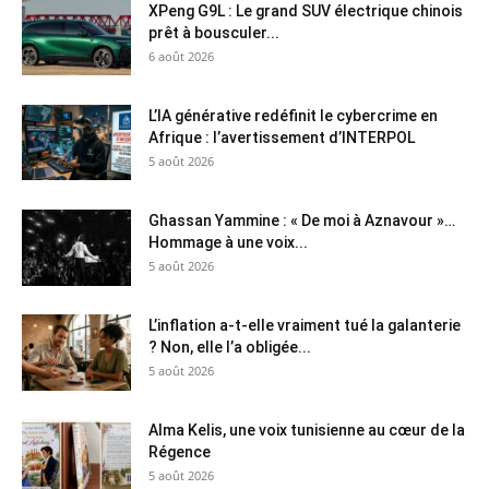
XPeng G9L : Le grand SUV électrique chinois
prêt à bousculer...
6 août 2026
L’IA générative redéfinit le cybercrime en
Afrique : l’avertissement d’INTERPOL
5 août 2026
Ghassan Yammine : « De moi à Aznavour »…
Hommage à une voix...
5 août 2026
L’inflation a-t-elle vraiment tué la galanterie
? Non, elle l’a obligée...
5 août 2026
Alma Kelis, une voix tunisienne au cœur de la
Régence
5 août 2026