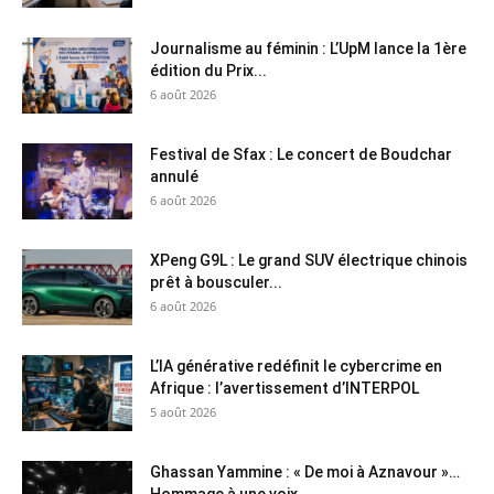
Journalisme au féminin : L’UpM lance la 1ère
édition du Prix...
6 août 2026
Festival de Sfax : Le concert de Boudchar
annulé
6 août 2026
XPeng G9L : Le grand SUV électrique chinois
prêt à bousculer...
6 août 2026
L’IA générative redéfinit le cybercrime en
Afrique : l’avertissement d’INTERPOL
5 août 2026
Ghassan Yammine : « De moi à Aznavour »…
Hommage à une voix...