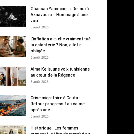
Ghassan Yammine : « De moi à
Aznavour »… Hommage à une
voix...
5 août 2026
L’inflation a-t-elle vraiment tué
la galanterie ? Non, elle l’a
obligée...
5 août 2026
Alma Kelis, une voix tunisienne
au cœur de la Régence
5 août 2026
Crise migratoire à Ceuta :
Retour progressif au calme
après une...
5 août 2026
Historique : Les femmes
prennent la tête du marché du