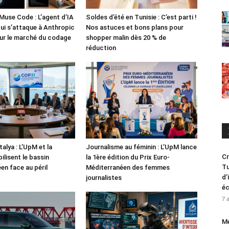
Muse Code : L’agent d’IA
Soldes d’été en Tunisie : C’est parti !
i s’attaque à Anthropic
Nos astuces et bons plans pour
ur le marché du codage
shopper malin dès 20 % de
réduction
alya : L’UpM et la
Journalisme au féminin : L’UpM lance
Cr
ilisent le bassin
la 1ère édition du Prix Euro-
Tu
en face au péril
Méditerranéen des femmes
d’
journalistes
é
7 
Me