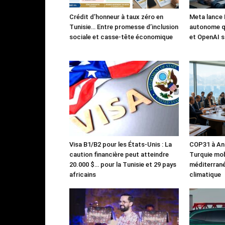
Crédit d’honneur à taux zéro en
Meta lance 
Tunisie… Entre promesse d’inclusion
autonome qu
sociale et casse-tête économique
et OpenAI s
Visa B1/B2 pour les États-Unis : La
COP31 à Ant
caution financière peut atteindre
Turquie mob
20.000 $… pour la Tunisie et 29 pays
méditerrané
africains
climatique