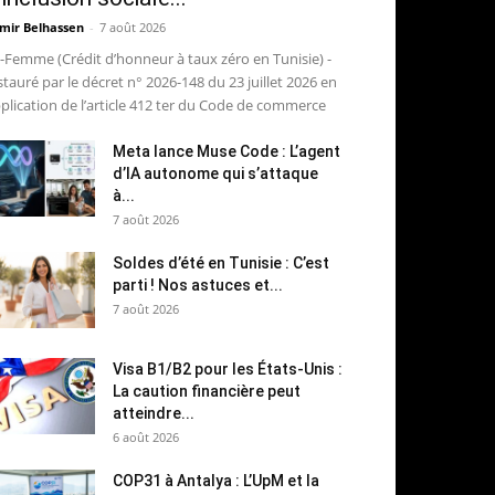
mir Belhassen
-
7 août 2026
-Femme (Crédit d’honneur à taux zéro en Tunisie) -
stauré par le décret n° 2026-148 du 23 juillet 2026 en
plication de l’article 412 ter du Code de commerce
Meta lance Muse Code : L’agent
d’IA autonome qui s’attaque
à...
7 août 2026
Soldes d’été en Tunisie : C’est
parti ! Nos astuces et...
7 août 2026
Visa B1/B2 pour les États-Unis :
La caution financière peut
atteindre...
6 août 2026
COP31 à Antalya : L’UpM et la