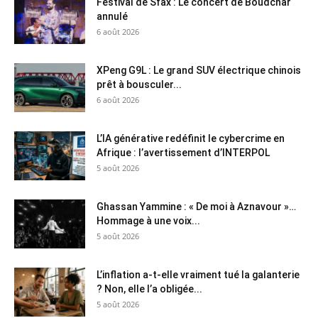
Festival de Sfax : Le concert de Boudchar
annulé
6 août 2026
XPeng G9L : Le grand SUV électrique chinois
prêt à bousculer...
6 août 2026
L’IA générative redéfinit le cybercrime en
Afrique : l’avertissement d’INTERPOL
5 août 2026
Ghassan Yammine : « De moi à Aznavour »…
Hommage à une voix...
5 août 2026
L’inflation a-t-elle vraiment tué la galanterie
? Non, elle l’a obligée...
5 août 2026