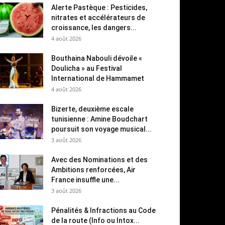
Alerte Pastèque : Pesticides,
nitrates et accélérateurs de
croissance, les dangers...
4 août 2026
Bouthaina Nabouli dévoile «
Doulicha » au Festival
International de Hammamet
4 août 2026
Bizerte, deuxième escale
tunisienne : Amine Boudchart
poursuit son voyage musical...
3 août 2026
Avec des Nominations et des
Ambitions renforcées, Air
France insuffle une...
3 août 2026
Pénalités & Infractions au Code
de la route (Info ou Intox...