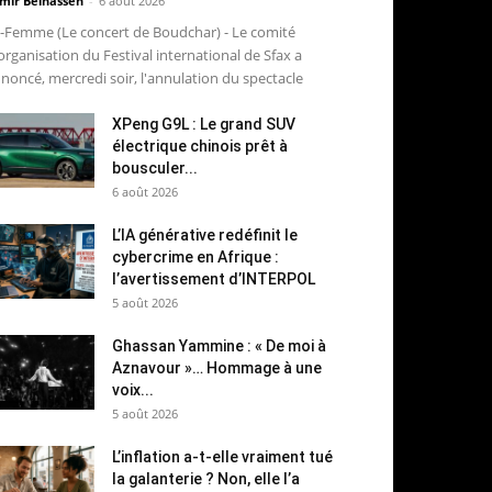
mir Belhassen
-
6 août 2026
-Femme (Le concert de Boudchar) - Le comité
organisation du Festival international de Sfax a
noncé, mercredi soir, l'annulation du spectacle
XPeng G9L : Le grand SUV
électrique chinois prêt à
bousculer...
6 août 2026
L’IA générative redéfinit le
cybercrime en Afrique :
l’avertissement d’INTERPOL
5 août 2026
Ghassan Yammine : « De moi à
Aznavour »… Hommage à une
voix...
5 août 2026
L’inflation a-t-elle vraiment tué
la galanterie ? Non, elle l’a