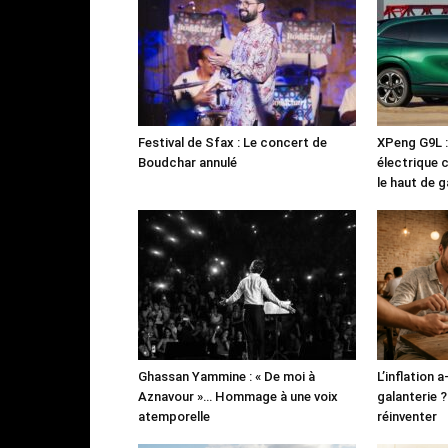
Festival de Sfax : Le concert de
XPeng G9L 
Boudchar annulé
électrique 
le haut de
Ghassan Yammine : « De moi à
L’inflation a
Aznavour »… Hommage à une voix
galanterie ? 
atemporelle
réinventer