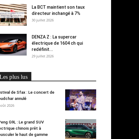
La BCT maintient son taux
directeur inchangé à 7%
30 juillet 2026
DENZA Z : La supercar
électrique de 1604 ch qui
redéfinit...
29 juillet 2026
Les plus lus
stival de Sfax : Le concert de
udchar annulé
août 2026
eng G9L : Le grand SUV
ectrique chinois prêt à
usculer le haut de gamme