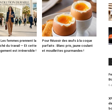
: Les femmes prennent la
Pour Réussir des œufs à la coque
ché du travail — Et cette
parfaits : Blanc pris, jaune coulant
ngement est irréversible !
et mouillettes gourmandes !
Fe
Bo
6 
XP
él
bo