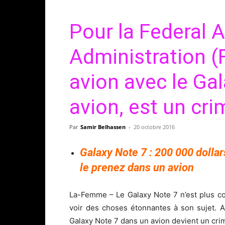
Pour la Federal A
Administration 
avion avec le Ga
avion, est un cri
Par
Samir Belhassen
-
20 octobre 2016
Galaxy Note 7 : 200 000 dollar
le prenez dans un avion
La-Femme – Le Galaxy Note 7 n’est plus c
voir des choses étonnantes à son sujet. A
Galaxy Note 7 dans un avion devient un crim