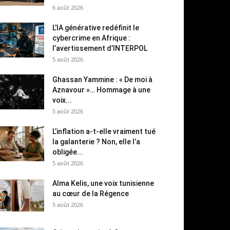
6 août 2026
L’IA générative redéfinit le
cybercrime en Afrique :
l’avertissement d’INTERPOL
5 août 2026
Ghassan Yammine : « De moi à
Aznavour »… Hommage à une
voix...
5 août 2026
L’inflation a-t-elle vraiment tué
la galanterie ? Non, elle l’a
obligée...
5 août 2026
Alma Kelis, une voix tunisienne
au cœur de la Régence
5 août 2026