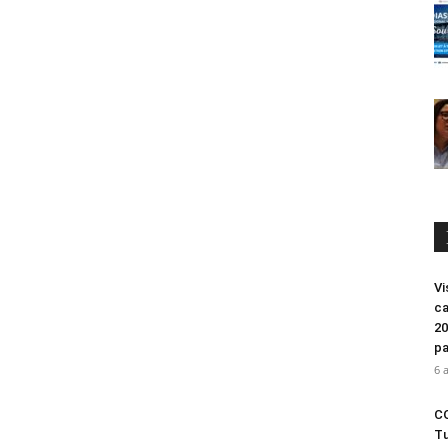
Vi
ca
20
pa
6 
CO
Tu