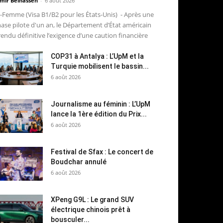
mir Belhassen
-
6 août 2026
-Femme (Visa B1/B2 pour les États-Unis) - Après une
ase pilote d'un an, le Département d’État américain
rendu définitive l’exigence d’une caution financière
COP31 à Antalya : L’UpM et la
Turquie mobilisent le bassin...
6 août 2026
Journalisme au féminin : L’UpM
lance la 1ère édition du Prix...
6 août 2026
Festival de Sfax : Le concert de
Boudchar annulé
6 août 2026
XPeng G9L : Le grand SUV
électrique chinois prêt à
bousculer...