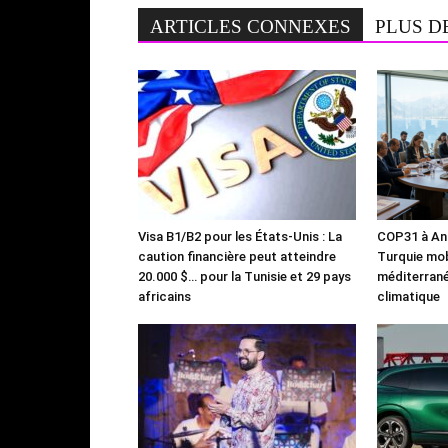
ARTICLES CONNEXES
PLUS D
Visa B1/B2 pour les États-Unis : La
COP31 à Ant
caution financière peut atteindre
Turquie mob
20.000 $… pour la Tunisie et 29 pays
méditerrané
africains
climatique