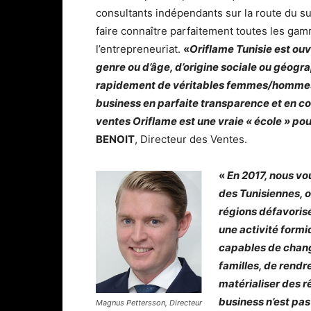
consultants indépendants sur la route du suc
faire connaître parfaitement toutes les ga
l’entrepreneuriat.
«
Oriflame Tunisie est ouv
genre ou d’âge, d’origine sociale ou géo
rapidement de véritables femmes/hommes d’
business en parfaite transparence et en co
ventes Oriflame est une vraie « école » p
BENOIT
, Directeur des Ventes.
«
En 2017, nous vo
des Tunisiennes, où
régions défavoris
une activité form
capables de chang
familles, de rend
matérialiser des 
business n’est pas
Magnus Pettersson, Directeur