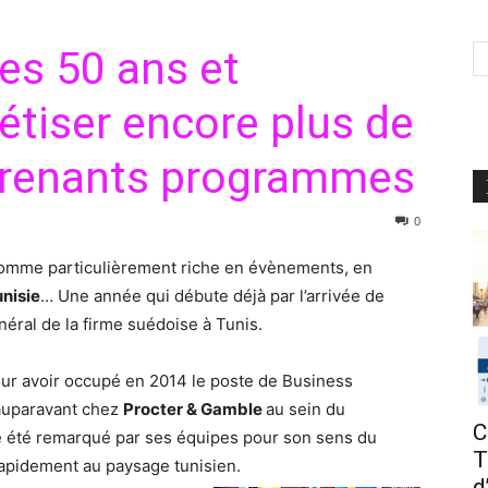
es 50 ans et
étiser encore plus de
rprenants programmes
0
comme particulièrement riche en évènements, en
nisie
… Une année qui débute déjà par l’arrivée de
ral de la firme suédoise à Tunis.
ur avoir occupé en 2014 le poste de Business
 auparavant chez
Procter & Gamble
au sein du
C
te été remarqué par ses équipes pour son sens du
T
r rapidement au paysage tunisien.
d