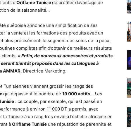
lients d
’Oriflame Tunisie
de profiter davantage de
tion de la saisonnalité…
ciété suédoise annonce une simplification de ses
er la vente et les formations des produits avec un
 et plus précisément, le segment des soins de la peau,
utines complètes afin d’obtenir de meilleurs résultats
s clients.
« Enfin, de nouveaux accessoires et produits
seront bientôt proposés dans les catalogues à
ra AMMAR
, Directrice Marketing.
et Tunisiennes viennent grossir les rangs des
ie
qui dépassent le nombre de
19 000 actifs
…
Les
Tunisie
: ce couple, par exemple, qui est passé en
performance à environ 11 000 DT a permis, avec
la Tunisie à un rang très envié à l’échelle africaine en
rant à
Oriflame Tunisie
une réputation de pérennité et