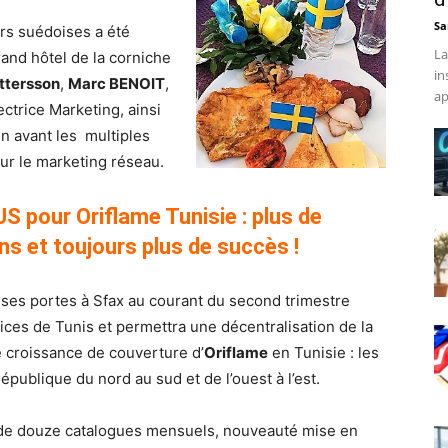
Sa
rs suédoises a été
La
rand hôtel de la corniche
in
ttersson
,
Marc BENOIT
,
ap
rectrice Marketing, ainsi
n avant les multiples
ur le marketing réseau.
S pour Oriflame Tunisie : plus de
ns et toujours plus de succès !
 ses portes à Sfax au courant du second trimestre
vices de Tunis et permettra une décentralisation de la
 croissance de couverture d’
Oriflame
en Tunisie : les
République du nord au sud et de l’ouest à l’est.
n de douze catalogues mensuels, nouveauté mise en