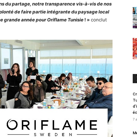
ns du partage, notre transparence vis-à-vis de nos
olonté de faire partie intégrante du paysage local
ne grande année pour Oriflame Tunisie
! »
conclut
Cr
Tu
d’
é
7 
Me