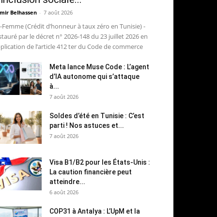
mir Belhassen
-
7 août 2026
-Femme (Crédit d’honneur à taux zéro en Tunisie) -
stauré par le décret n° 2026-148 du 23 juillet 2026 en
plication de l’article 412 ter du Code de commerce
Meta lance Muse Code : L’agent
d’IA autonome qui s’attaque
à...
7 août 2026
Soldes d’été en Tunisie : C’est
parti ! Nos astuces et...
7 août 2026
Visa B1/B2 pour les États-Unis :
La caution financière peut
atteindre...
6 août 2026
COP31 à Antalya : L’UpM et la