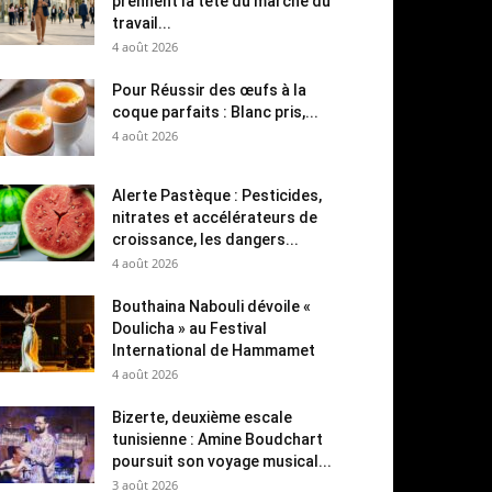
prennent la tête du marché du
travail...
4 août 2026
Pour Réussir des œufs à la
coque parfaits : Blanc pris,...
4 août 2026
Alerte Pastèque : Pesticides,
nitrates et accélérateurs de
croissance, les dangers...
4 août 2026
Bouthaina Nabouli dévoile «
Doulicha » au Festival
International de Hammamet
4 août 2026
Bizerte, deuxième escale
tunisienne : Amine Boudchart
poursuit son voyage musical...
3 août 2026