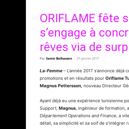
ORIFLAME fête s
s’engage à concr
rêves via de su
Par
Samir Belhassen
-
27 janvier 2017
La-Femme
– L’année 2017 s’annonce déjà 
promotions et en résultats pour
Oriflame Tu
Magnus
Pettersson,
nouveau Directeur Géné
Ayant déjà eu une expérience tunisienne po
Support,
Magnus
, ingénieur de formation,
Département Operations and Finance
, a vi
détail, sa simplicité et sa soif de s’intégre