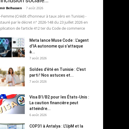
’inclusion sociale...
mir Belhassen
-
7 août 2026
-Femme (Crédit d’honneur à taux zéro en Tunisie) -
stauré par le décret n° 2026-148 du 23 juillet 2026 en
plication de l’article 412 ter du Code de commerce
Meta lance Muse Code : L’agent
d’IA autonome qui s’attaque
à...
7 août 2026
Soldes d’été en Tunisie : C’est
parti ! Nos astuces et...
7 août 2026
Visa B1/B2 pour les États-Unis :
La caution financière peut
atteindre...
6 août 2026
COP31 à Antalya : L’UpM et la