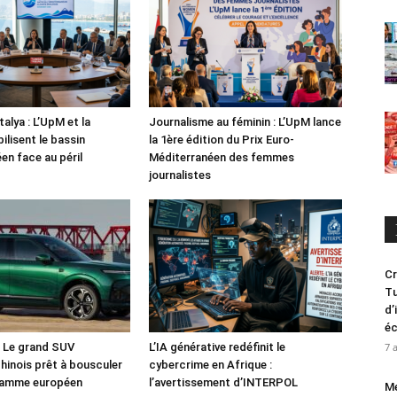
alya : L’UpM et la
Journalisme au féminin : L’UpM lance
ilisent le bassin
la 1ère édition du Prix Euro-
en face au péril
Méditerranéen des femmes
journalistes
Cr
Tu
d’
é
: Le grand SUV
L’IA générative redéfinit le
7 
chinois prêt à bousculer
cybercrime en Afrique :
 gamme européen
l’avertissement d’INTERPOL
Me