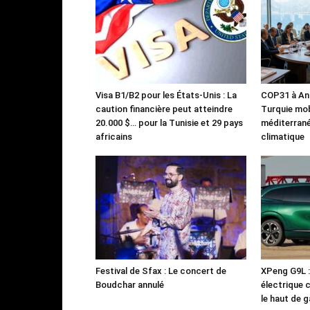
Visa B1/B2 pour les États-Unis : La
COP31 à Ant
caution financière peut atteindre
Turquie mob
20.000 $… pour la Tunisie et 29 pays
méditerrané
africains
climatique
Festival de Sfax : Le concert de
XPeng G9L 
Boudchar annulé
électrique 
le haut de