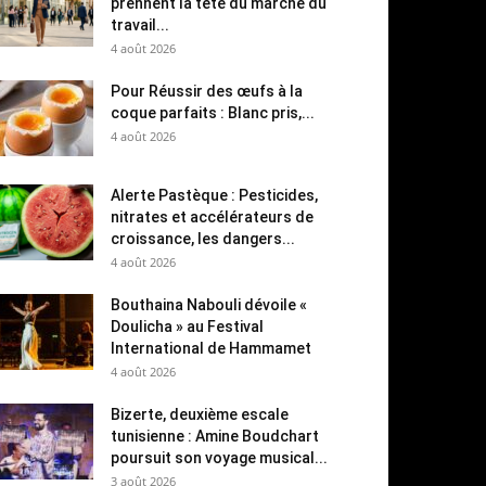
prennent la tête du marché du
travail...
4 août 2026
Pour Réussir des œufs à la
coque parfaits : Blanc pris,...
4 août 2026
Alerte Pastèque : Pesticides,
nitrates et accélérateurs de
croissance, les dangers...
4 août 2026
Bouthaina Nabouli dévoile «
Doulicha » au Festival
International de Hammamet
4 août 2026
Bizerte, deuxième escale
tunisienne : Amine Boudchart
poursuit son voyage musical...
3 août 2026