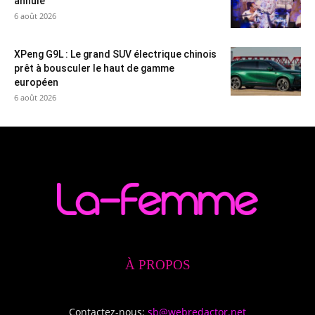
annulé
6 août 2026
XPeng G9L : Le grand SUV électrique chinois
prêt à bousculer le haut de gamme
européen
6 août 2026
À PROPOS
Contactez-nous:
sb@webredactor.net